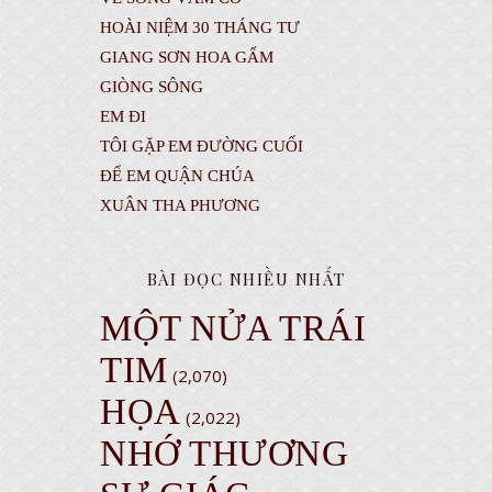
HOÀI NIỆM 30 THÁNG TƯ
GIANG SƠN HOA GẤM
GIÒNG SÔNG
EM ĐI
TÔI GẶP EM ĐƯỜNG CUỐI
ĐỂ EM QUẬN CHÚA
XUÂN THA PHƯƠNG
BÀI ĐỌC NHIỀU NHẤT
MỘT NỬA TRÁI
TIM
(2,070)
HỌA
(2,022)
NHỚ THƯƠNG