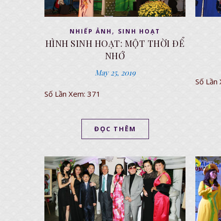
,
NHIẾP ẢNH
SINH HOẠT
HÌNH SINH HOẠT: MỘT THỜI ĐỂ
NHỚ
May 25, 2019
Số Lần
Số Lần Xem: 371
ĐỌC THÊM