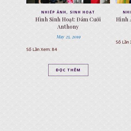
,
NHIẾP ẢNH
SINH HOẠT
NH
Hình Sinh Hoạt: Đám Cưới
Hình 
Anthony
May 25, 2019
Số Lần
Số Lần Xem: 84
ĐỌC THÊM