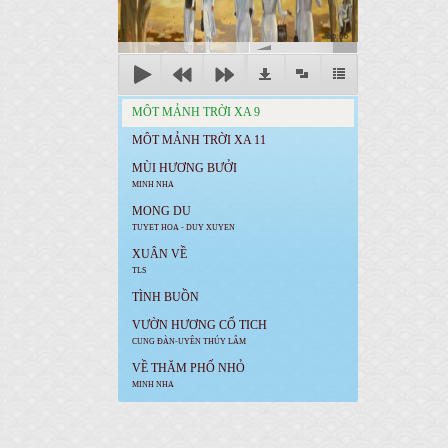
00:00
MÔT MẢNH TRỜI XA 9
MÔT MẢNH TRỜI XA 11
MÙI HƯƠNG BƯỞI
MINH NHA
MONG DU
TUYET HOA - DUY XUYEN
XUÂN VỀ
TLS
TÌNH BUỒN
VƯỜN HƯƠNG CỔ TICH
CUNG ĐÀN-UYÊN THÚY LÂM
VỀ THĂM PHỐ NHỎ
MINH NHA