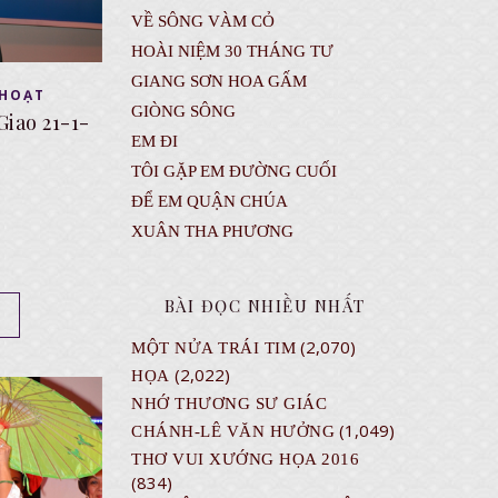
VỀ SÔNG VÀM CỎ
HOÀI NIỆM 30 THÁNG TƯ
GIANG SƠN HOA GẤM
 HOẠT
GIÒNG SÔNG
Giao 21-1-
EM ĐI
TÔI GẶP EM ĐƯỜNG CUỐI
ĐỂ EM QUẬN CHÚA
XUÂN THA PHƯƠNG
BÀI ĐỌC NHIỀU NHẤT
(2,070)
MỘT NỬA TRÁI TIM
(2,022)
HỌA
NHỚ THƯƠNG SƯ GIÁC
(1,049)
CHÁNH-LÊ VĂN HƯỞNG
THƠ VUI XƯỚNG HỌA 2016
(834)