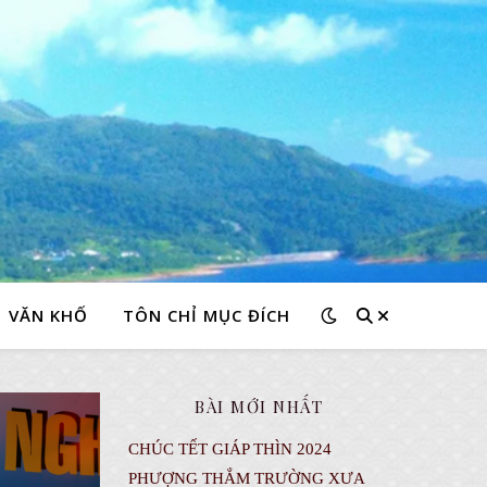
VĂN KHỐ
TÔN CHỈ MỤC ĐÍCH
BÀI MỚI NHẤT
CHÚC TẾT GIÁP THÌN 2024
PHƯỢNG THẮM TRƯỜNG XƯA