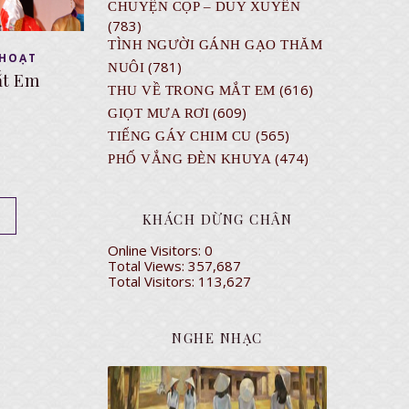
CHUYỆN CỌP – DUY XUYÊN
(783)
TÌNH NGƯỜI GÁNH GẠO THĂM
 HOẠT
(781)
NUÔI
ắt Em
(616)
THU VỀ TRONG MẮT EM
(609)
GIỌT MƯA RƠI
(565)
TIẾNG GÁY CHIM CU
(474)
PHỐ VẮNG ĐÈN KHUYA
KHÁCH DỪNG CHÂN
Online Visitors:
0
Total Views:
357,687
Total Visitors:
113,627
NGHE NHẠC