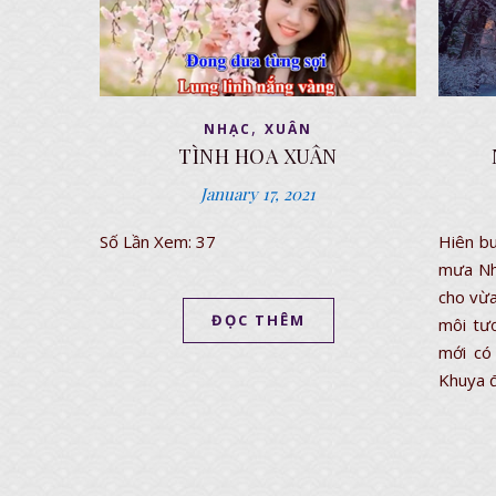
,
NHẠC
XUÂN
TÌNH HOA XUÂN
January 17, 2021
Số Lần Xem: 37
Hiên bu
mưa Nh
cho vừa
ĐỌC THÊM
môi tư
mới có
Khuya 