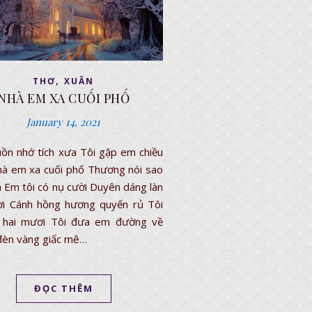
,
THƠ
XUÂN
NHÀ EM XA CUỐI PHỐ
January 14, 2021
ồn nhớ tích xưa Tôi gặp em chiều
à em xa cuối phố Thương nói sao
 Em tôi có nụ cười Duyên dáng làn
ơi Cánh hồng hương quyến rủ Tôi
 hai mươi Tôi đưa em đường về
đèn vàng giấc mê…
ĐỌC THÊM