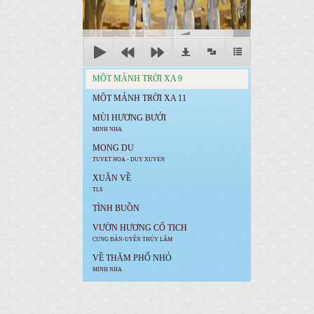
00:00
MÔT MẢNH TRỜI XA 9
MÔT MẢNH TRỜI XA 11
MÙI HƯƠNG BƯỞI
MINH NHA
MONG DU
TUYET HOA - DUY XUYEN
XUÂN VỀ
TLS
TÌNH BUỒN
VƯỜN HƯƠNG CỔ TICH
CUNG ĐÀN-UYÊN THÚY LÂM
VỀ THĂM PHỐ NHỎ
MINH NHA