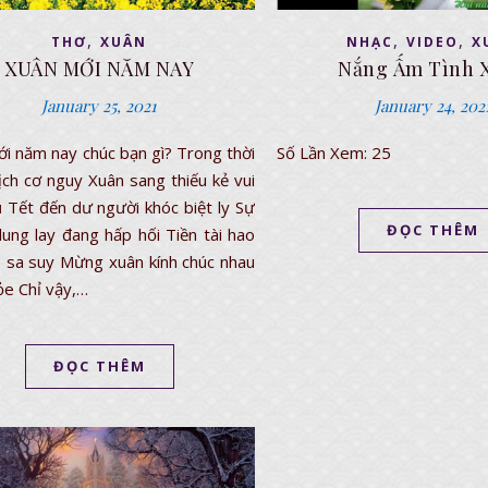
,
,
,
THƠ
XUÂN
NHẠC
VIDEO
X
XUÂN MỚI NĂM NAY
Nắng Ấm Tình 
January 25, 2021
January 24, 202
i năm nay chúc bạn gì? Trong thời
Số Lần Xem: 25
ịch cơ nguy Xuân sang thiếu kẻ vui
 Tết đến dư người khóc biệt ly Sự
ĐỌC THÊM
lung lay đang hấp hối Tiền tài hao
 sa suy Mừng xuân kính chúc nhau
ỏe Chỉ vậy,…
ĐỌC THÊM