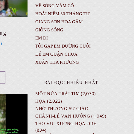
VỀ SÔNG VÀM CỎ
HOÀI NIỆM 30 THÁNG TƯ
GIANG SƠN HOA GẤM
GIÒNG SÔNG
ộng
EM ĐI
21
TÔI GẶP EM ĐƯỜNG CUỐI
ĐỂ EM QUẬN CHÚA
XUÂN THA PHƯƠNG
BÀI ĐỌC NHIỀU NHẤT
(2,070)
MỘT NỬA TRÁI TIM
(2,022)
HỌA
NHỚ THƯƠNG SƯ GIÁC
(1,049)
CHÁNH-LÊ VĂN HƯỞNG
THƠ VUI XƯỚNG HỌA 2016
(834)