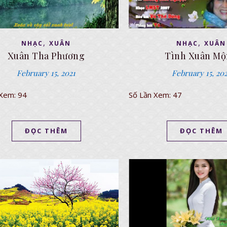
,
,
NHẠC
XUÂN
NHẠC
XUÂN
Xuân Tha Phương
Tình Xuân M
February 15, 2021
February 15, 20
 Xem: 94
Số Lần Xem: 47
ĐỌC THÊM
ĐỌC THÊM