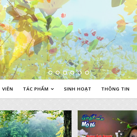
 VIÊN
TÁC PHẨM
SINH HOẠT
THÔNG TIN