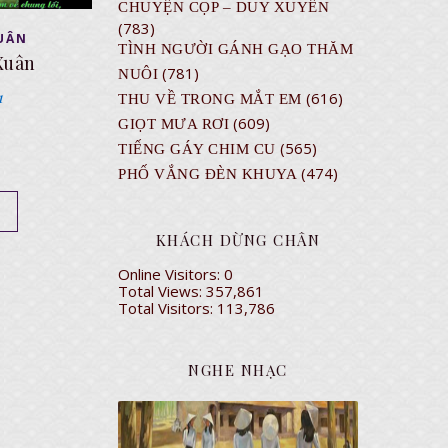
CHUYỆN CỌP – DUY XUYÊN
(783)
UÂN
TÌNH NGƯỜI GÁNH GẠO THĂM
Xuân
(781)
NUÔI
1
(616)
THU VỀ TRONG MẮT EM
(609)
GIỌT MƯA RƠI
(565)
TIẾNG GÁY CHIM CU
(474)
PHỐ VẮNG ĐÈN KHUYA
KHÁCH DỪNG CHÂN
Online Visitors:
0
Total Views:
357,861
Total Visitors:
113,786
NGHE NHẠC