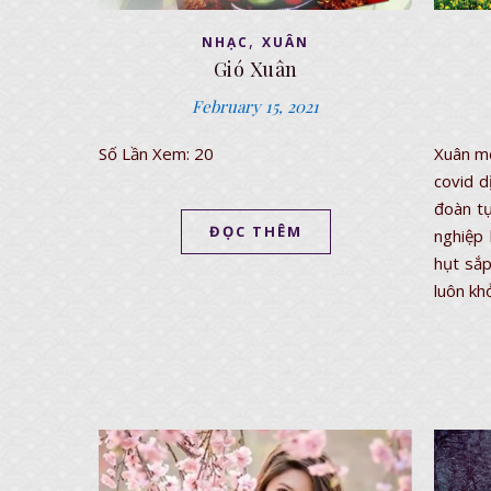
,
NHẠC
XUÂN
Gió Xuân
February 15, 2021
Số Lần Xem: 20
Xuân mớ
covid d
đoàn tụ
ĐỌC THÊM
nghiệp 
hụt sắp
luôn kh