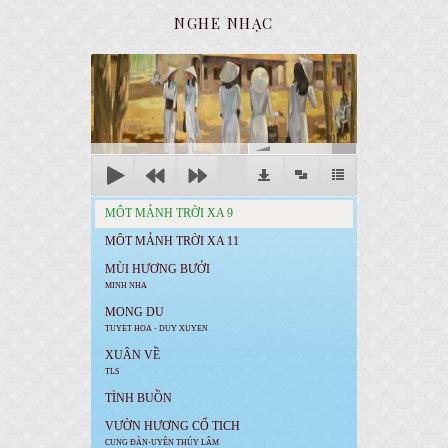
NGHE NHẠC
00:00
MÔT MẢNH TRỜI XA 9
MÔT MẢNH TRỜI XA 11
MÙI HƯƠNG BƯỞI
MINH NHA
MONG DU
TUYET HOA - DUY XUYEN
XUÂN VỀ
TLS
TÌNH BUỒN
VƯỜN HƯƠNG CỔ TICH
CUNG ĐÀN-UYÊN THÚY LÂM