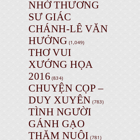
NHỚ THƯƠNG
SƯ GIÁC
CHÁNH-LÊ VĂN
HƯỞNG
(1,049)
THƠ VUI
XƯỚNG HỌA
2016
(834)
CHUYỆN CỌP –
DUY XUYÊN
(783)
TÌNH NGƯỜI
GÁNH GẠO
THĂM NUÔI
(781)