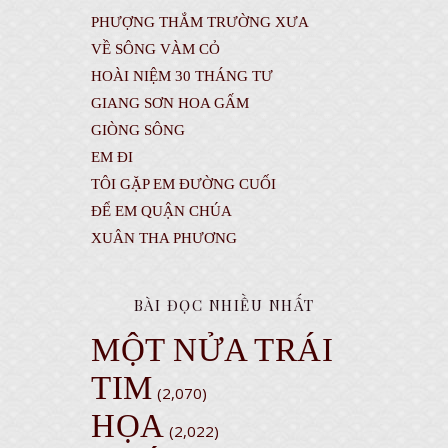
PHƯỢNG THẮM TRƯỜNG XƯA
VỀ SÔNG VÀM CỎ
HOÀI NIỆM 30 THÁNG TƯ
GIANG SƠN HOA GẤM
GIÒNG SÔNG
EM ĐI
TÔI GẶP EM ĐƯỜNG CUỐI
ĐỂ EM QUẬN CHÚA
XUÂN THA PHƯƠNG
BÀI ĐỌC NHIỀU NHẤT
MỘT NỬA TRÁI
TIM
(2,070)
HỌA
(2,022)