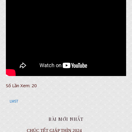
Số Lần Xem:
20
LMST
BÀI MỚI NHẤT
CHÚC TẾT GIÁP THÌN 2024