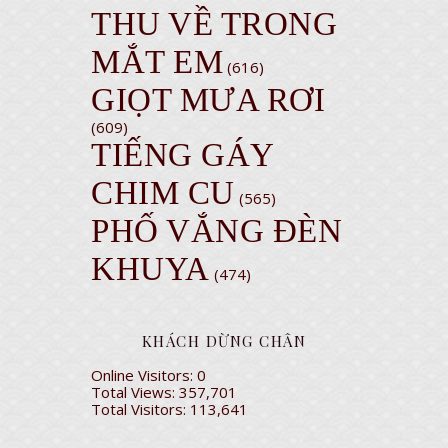
THU VỀ TRONG
MẮT EM
(616)
GIỌT MƯA RƠI
(609)
TIẾNG GÁY
CHIM CU
(565)
PHỐ VẮNG ĐÈN
KHUYA
(474)
KHÁCH DỪNG CHÂN
Online Visitors:
0
Total Views:
357,701
Total Visitors:
113,641