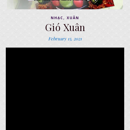
,
NHẠC
XUÂN
Gió Xuân
February 15, 2021