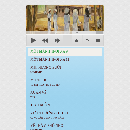
00:00
MÔT MẢNH TRỜI XA 9
MÔT MẢNH TRỜI XA 11
MÙI HƯƠNG BƯỞI
MINH NHA
MONG DU
TUYET HOA - DUY XUYEN
XUÂN VỀ
TLS
TÌNH BUỒN
VƯỜN HƯƠNG CỔ TICH
CUNG ĐÀN-UYÊN THÚY LÂM
VỀ THĂM PHỐ NHỎ