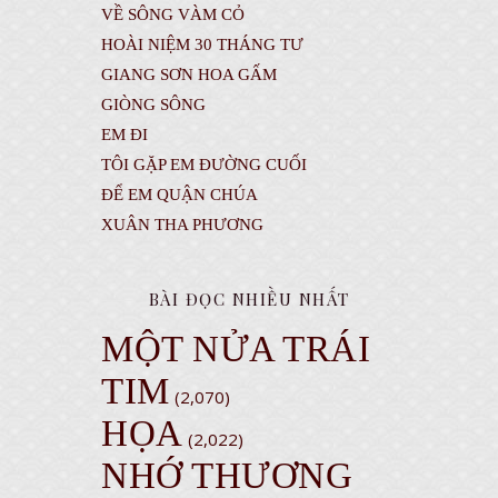
VỀ SÔNG VÀM CỎ
HOÀI NIỆM 30 THÁNG TƯ
GIANG SƠN HOA GẤM
GIÒNG SÔNG
EM ĐI
TÔI GẶP EM ĐƯỜNG CUỐI
ĐỂ EM QUẬN CHÚA
XUÂN THA PHƯƠNG
BÀI ĐỌC NHIỀU NHẤT
MỘT NỬA TRÁI
TIM
(2,070)
HỌA
(2,022)
NHỚ THƯƠNG