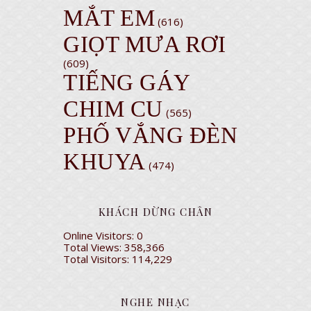
MẮT EM
(616)
GIỌT MƯA RƠI
(609)
TIẾNG GÁY
CHIM CU
(565)
PHỐ VẮNG ĐÈN
KHUYA
(474)
KHÁCH DỪNG CHÂN
Online Visitors:
0
Total Views:
358,366
Total Visitors:
114,229
NGHE NHẠC