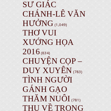
SƯ GIÁC
CHÁNH-LÊ VĂN
HƯỞNG
(1,049)
THƠ VUI
XƯỚNG HỌA
2016
(834)
CHUYỆN CỌP –
DUY XUYÊN
(783)
TÌNH NGƯỜI
GÁNH GẠO
THĂM NUÔI
(781)
THU VỀ TRONG