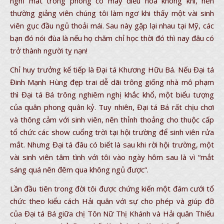
nghỉ mát trong phòng có máy điều hòa không khí, nên
thường giảng viên chúng tôi làm ngơ khi thấy một vài sinh
viên gục đầu ngủ thoải mái. Sau này gặp lại nhau tại Mỹ, các
bạn đó nói đùa là nếu họ chăm chỉ học thời đó thì nay đâu có
trở thành người tỵ nạn!
Chỉ huy trưởng kế tiếp là Đại tá Khương Hữu Bá. Nếu Đại tá
Đinh Mạnh Hùng đẹp trai dễ dãi trông giống nhà mô phạm
thì Đại tá Bá trông nghiêm nghị khắc khổ, một biểu tượng
của quân phong quân kỷ. Tuy nhiên, Đại tá Bá rất chịu chơi
và thông cảm với sinh viên, nên thỉnh thoảng cho thuộc cấp
tổ chức các show cuổng trời tại hội trường để sinh viên rửa
mắt. Nhưng Đại tá đâu có biết là sau khi rời hội trường, một
vài sinh viên tâm tình với tôi vào ngày hôm sau là vì “mắt
sáng quá nên đêm qua không ngủ được”.
Lần đầu tiên trong đời tôi được chứng kiến một đám cưới tổ
chức theo kiểu cách Hải quân với sự cho phép và giúp đỡ
của Đại tá Bá giữa chị Tôn Nữ Thị Khánh và Hải quân Thiếu