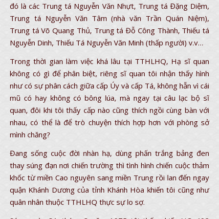
đó là các Trung tá Nguyễn Văn Nhựt, Trung tá Đặng Diệm,
Trung tá Nguyễn Văn Tâm (nhà văn Trần Quán Niệm),
Trung tá Võ Quang Thủ, Trung tá Đỗ Công Thành, Thiếu tá
Nguyễn Dinh, Thiếu Tá Nguyễn Văn Minh (thấp người) v.v…
Trong thời gian làm việc khá lâu tại TTHLHQ, Hạ sĩ quan
không có gì để phân biệt, riêng sĩ quan tôi nhận thấy hình
như có sự phân cách giữa cấp Úy và cấp Tá, không hẵn vì cái
mũ có hay không có bông lúa, mà ngay tại câu lạc bộ sĩ
quan, đôi khi tôi thấy cấp nào cũng thích ngồi cùng bàn với
nhau, có thể là để trò chuyện thích hợp hơn với phòng sở
mình chăng?
Đang sống cuộc đời nhàn hạ, dùng phấn trắng bảng đen
thay súng đạn nơi chiến trường thì tình hình chiến cuộc thảm
khốc từ miền Cao nguyên sang miền Trung rồi lan đến ngay
quận Khánh Dương của tỉnh Khánh Hòa khiến tôi cũng như
quân nhân thuộc TTHLHQ thực sự lo sợ.