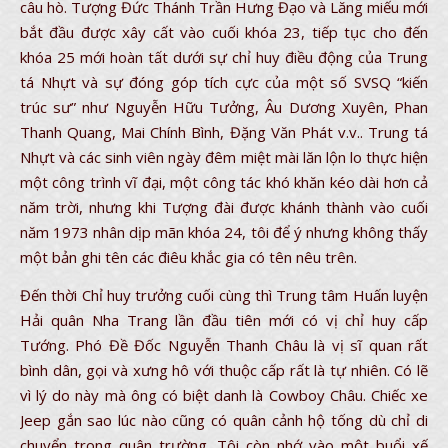
câu hò. Tượng Đức Thánh Trần Hưng Đạo và Lăng miếu mới
bắt đầu được xây cất vào cuối khóa 23, tiếp tục cho đến
khóa 25 mới hoàn tất dưới sự chỉ huy điều động của Trung
tá Nhựt và sự đóng góp tích cực của một số SVSQ “kiến
trúc sư” như Nguyễn Hữu Tưởng, Âu Dương Xuyên, Phan
Thanh Quang, Mai Chính Bình, Đặng Văn Phát v.v.. Trung tá
Nhựt và các sinh viên ngày đêm miệt mài lăn lộn lo thực hiện
một công trình vĩ đại, một công tác khó khăn kéo dài hơn cả
năm trời, nhưng khi Tượng đài được khánh thành vào cuối
năm 1973 nhân dịp mãn khóa 24, tôi để ý nhưng không thấy
một bản ghi tên các điêu khắc gia có tên nêu trên.
Đến thời Chỉ huy trưởng cuối cùng thì Trung tâm Huấn luyện
Hải quân Nha Trang lần đầu tiên mới có vị chỉ huy cấp
Tướng. Phó Đề Đốc Nguyễn Thanh Châu là vị sĩ quan rất
bình dân, gọi và xưng hô với thuộc cấp rất là tự nhiên. Có lẽ
vì lý do này mà ông có biệt danh là Cowboy Châu. Chiếc xe
Jeep gắn sao lúc nào cũng có quân cảnh hộ tống dù chỉ di
chuyển trong quân trường. Tôi còn nhớ vào một buổi xế