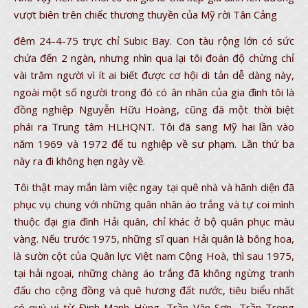
vượt biên trên chiếc thương thuyền của Mỹ rời Tân Cảng
đêm 24-4-75 trực chỉ Subic Bay. Con tàu rộng lớn có sức
chứa đến 2 ngàn, nhưng nhìn qua lại tôi đoán độ chừng chỉ
vài trăm người vì ít ai biết được cơ hội di tản dễ dàng này,
ngoài một số người trong đó có ân nhân của gia đình tôi là
đồng nghiệp Nguyễn Hữu Hoàng, cũng đã một thời biệt
phái ra Trung tâm HLHQNT. Tôi đã sang Mỹ hai lần vào
năm 1969 và 1972 để tu nghiệp về sư phạm. Lần thứ ba
này ra đi không hẹn ngày về.
Tôi thật may mắn làm việc ngay tại quê nhà và hãnh diện đã
phục vụ chung với những quân nhân áo trắng và tự coi mình
thuộc đại gia đình Hải quân, chỉ khác ở bộ quân phục màu
vàng. Nếu trước 1975, những sĩ quan Hải quân là bông hoa,
là sườn cột của Quân lực Việt nam Cộng Hoà, thì sau 1975,
tại hải ngoại, những chàng áo trắng đã không ngừng tranh
đấu cho cộng đồng và quê hương đất nước, tiêu biểu nhất
có quý vị từ Đinh Mạnh Hùng, Trần Văn Sơn, Trần Trọng