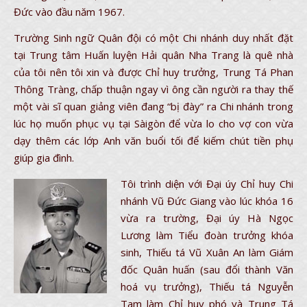
Đức vào đầu năm 1967.
Trường Sinh ngữ Quân đội có một Chi nhánh duy nhất đặt
tại Trung tâm Huấn luyện Hải quân Nha Trang là quê nhà
của tôi nên tôi xin và được Chỉ huy trưởng, Trung Tá Phan
Thông Tràng, chấp thuận ngay vì ông cần người ra thay thế
một vài sĩ quan giảng viên đang “bị đày” ra Chi nhánh trong
lúc họ muốn phục vụ tại Sàigòn để vừa lo cho vợ con vừa
dạy thêm các lớp Anh văn buổi tối để kiếm chút tiền phụ
giúp gia đình.
Tôi trình diện với Đại úy Chỉ huy Chi
nhánh Vũ Đức Giang vào lúc khóa 16
vừa ra trường, Đại úy Hà Ngọc
Lương làm Tiểu đoàn trưởng khóa
sinh, Thiếu tá Vũ Xuân An làm Giám
đốc Quân huấn (sau đổi thành Văn
hoá vụ trưởng), Thiếu tá Nguyễn
Tam làm Chỉ huy phó và Trung Tá