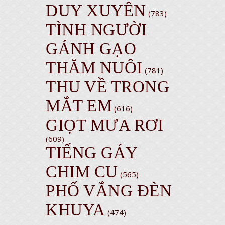
DUY XUYÊN
(783)
TÌNH NGƯỜI
GÁNH GẠO
THĂM NUÔI
(781)
THU VỀ TRONG
MẮT EM
(616)
GIỌT MƯA RƠI
(609)
TIẾNG GÁY
CHIM CU
(565)
PHỐ VẮNG ĐÈN
KHUYA
(474)