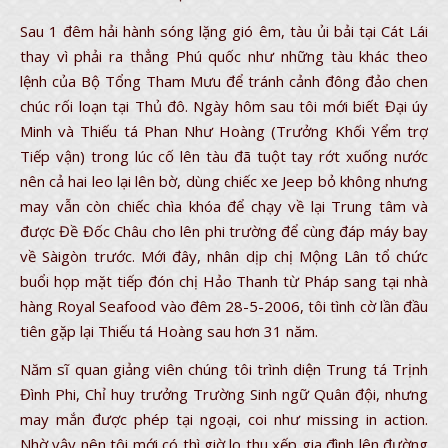
Sau 1 đêm hải hành sóng lặng gió êm, tàu ủi bải tại Cát Lái
thay vì phải ra thẳng Phú quốc như những tàu khác theo
lệnh của Bộ Tổng Tham Mưu để tránh cảnh đông đảo chen
chúc rối loạn tại Thủ đô. Ngày hôm sau tôi mới biết Đại úy
Minh và Thiếu tá Phan Như Hoàng (Trưởng Khối Yểm trợ
Tiếp vận) trong lúc cố lên tàu đã tuột tay rớt xuống nước
nên cả hai leo lại lên bờ, dùng chiếc xe Jeep bỏ không nhưng
may vẫn còn chiếc chìa khóa để chạy về lại Trung tâm và
được Đề Đốc Châu cho lên phi trường để cùng đáp máy bay
về Sàigòn trước. Mới đây, nhân dịp chị Mộng Lân tổ chức
buổi họp mặt tiếp đón chị Hảo Thanh từ Pháp sang tại nhà
hàng Royal Seafood vào đêm 28-5-2006, tôi tình cờ lần đầu
tiên gặp lại Thiếu tá Hoàng sau hơn 31 năm.
Năm sĩ quan giảng viên chúng tôi trình diện Trung tá Trịnh
Đình Phi, Chỉ huy trưởng Trường Sinh ngữ Quân đội, nhưng
may mắn được phép tại ngoại, coi như missing in action.
Nhờ vậy nên tôi mới có thì giờ lo thu xếp gia đình lên đường