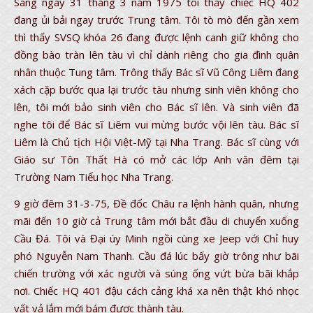
Sáng ngày 31 tháng 3 năm 1975 tôi thấy chiếc HQ 402
đang ủi bải ngay trước Trung tâm. Tôi tò mò đến gần xem
thì thấy SVSQ khóa 26 đang được lệnh canh giữ không cho
đồng bào tràn lên tàu vì chỉ dành riêng cho gia đình quân
nhân thuộc Tung tâm. Trông thấy Bác sĩ Vũ Công Liêm đang
xách cặp bước qua lại trước tàu nhưng sinh viên không cho
lên, tôi mới bảo sinh viên cho Bác sĩ lên. Và sinh viên đã
nghe tôi để Bác sĩ Liêm vui mừng bước vội lên tàu. Bác sĩ
Liêm là Chủ tịch Hội Việt-Mỹ tại Nha Trang. Bác sĩ cùng với
Giáo sư Tôn Thất Hà có mở các lớp Anh văn đêm tại
Trường Nam Tiểu học Nha Trang.
9 giờ đêm 31-3-75, Đề đốc Châu ra lệnh hành quân, nhưng
mãi đến 10 giờ cả Trung tâm mới bắt đầu di chuyển xuống
Cầu Đá. Tôi và Đại úy Minh ngồi cùng xe Jeep với Chỉ huy
phó Nguyễn Nam Thanh. Cầu đá lúc bấy giờ trông như bãi
chiến trường với xác người và súng ống vứt bừa bãi khắp
nơi. Chiếc HQ 401 đậu cách cảng khá xa nên thật khó nhọc
vất vả lắm mới bám được thành tàu.