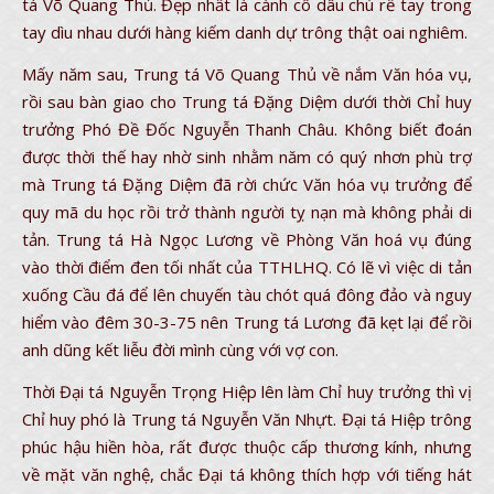
tá Võ Quang Thủ. Đẹp nhất là cảnh cô dâu chú rể tay trong
tay dìu nhau dưới hàng kiếm danh dự trông thật oai nghiêm.
Mấy năm sau, Trung tá Võ Quang Thủ về nắm Văn hóa vụ,
rồi sau bàn giao cho Trung tá Đặng Diệm dưới thời Chỉ huy
trưởng Phó Đề Đốc Nguyễn Thanh Châu. Không biết đoán
được thời thế hay nhờ sinh nhằm năm có quý nhơn phù trợ
mà Trung tá Đặng Diệm đã rời chức Văn hóa vụ trưởng để
quy mã du học rồi trở thành người tỵ nạn mà không phải di
tản. Trung tá Hà Ngọc Lương về Phòng Văn hoá vụ đúng
vào thời điểm đen tối nhất của TTHLHQ. Có lẽ vì việc di tản
xuống Cầu đá để lên chuyến tàu chót quá đông đảo và nguy
hiểm vào đêm 30-3-75 nên Trung tá Lương đã kẹt lại để rồi
anh dũng kết liễu đời mình cùng với vợ con.
Thời Đại tá Nguyễn Trọng Hiệp lên làm Chỉ huy trưởng thì vị
Chỉ huy phó là Trung tá Nguyễn Văn Nhựt. Đại tá Hiệp trông
phúc hậu hiền hòa, rất được thuộc cấp thương kính, nhưng
về mặt văn nghệ, chắc Đại tá không thích hợp với tiếng hát