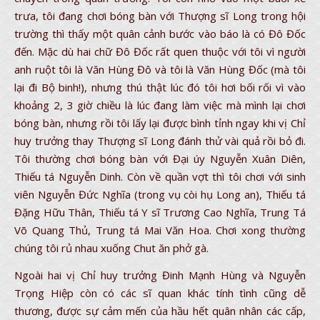
trưa, tôi đang chơi bóng bàn với Thượng sĩ Long trong hội
trường thì thấy một quân cảnh bước vào báo là có Đô Đốc
đến. Mặc dù hai chữ Đô Đốc rất quen thuộc với tôi vì người
anh ruột tôi là Văn Hùng Đô và tôi là Văn Hùng Đốc (mà tôi
lại đi Bộ binh!), nhưng thú thật lúc đó tôi hơi bối rối vì vào
khoảng 2, 3 giờ chiều là lúc đang làm việc mà mình lại chơi
bóng bàn, nhưng rồi tôi lấy lại được bình tỉnh ngay khi vị Chỉ
huy trưởng thay Thượng sĩ Long đánh thử vài quả rồi bỏ đi.
Tôi thường chơi bóng bàn với Đại úy Nguyễn Xuân Diên,
Thiếu tá Nguyễn Dinh. Còn về quần vợt thì tôi chơi với sinh
viên Nguyễn Đức Nghĩa (trong vụ còi hụ Long an), Thiếu tá
Đặng Hữu Thân, Thiếu tá Y sĩ Trương Cao Nghĩa, Trung Tá
Võ Quang Thủ, Trung tá Mai Văn Hoa. Chơi xong thường
chúng tôi rủ nhau xuống Chut ăn phở gà.
Ngoài hai vị Chỉ huy trưởng Đinh Mạnh Hùng và Nguyễn
Trọng Hiệp còn có các sĩ quan khác tính tình cũng dễ
thương, được sự cảm mến của hầu hết quân nhân các cấp,