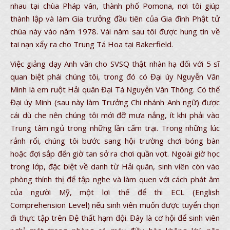
nhau tại chùa Pháp vân, thành phố Pomona, nơi tôi giúp
thành lập và làm Gia trưởng đầu tiên của Gia đình Phật tử
chùa này vào năm 1978. Vài năm sau tôi được hung tin về
tai nạn xẩy ra cho Trung Tá Hoa tại Bakerfield.
Việc giảng dạy Anh văn cho SVSQ thật nhàn hạ đối với 5 sĩ
quan biệt phái chúng tôi, trong đó có Đại úy Nguyễn Văn
Minh là em ruột Hải quân Đại Tá Nguyễn Văn Thông. Có thể
Đại úy Minh (sau này làm Trưởng Chi nhánh Anh ngữ) được
cái dù che nên chúng tôi mới đỡ mưa nắng, ít khi phải vào
Trung tâm ngủ trong những lần cấm trại. Trong những lúc
rảnh rổi, chúng tôi bước sang hội trường chơi bóng bàn
hoặc đợi sắp đến giờ tan sở ra chơi quần vợt. Ngoài giờ học
trong lớp, đặc biệt về danh từ Hải quân, sinh viên còn vào
phòng thính thị để tập nghe và làm quen với cách phát âm
của người Mỹ, một lợi thế để thi ECL (English
Comprehension Level) nếu sinh viên muốn được tuyển chọn
đi thực tập trên Đệ thất hạm đội. Đây là cơ hội để sinh viên