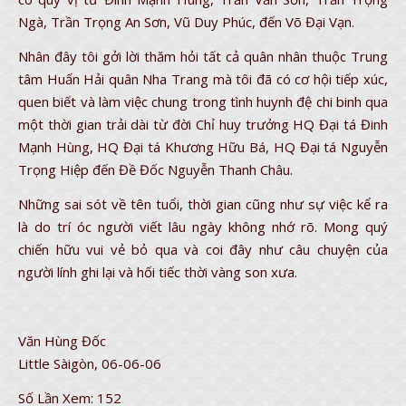
Ngà, Trần Trọng An Sơn, Vũ Duy Phúc, đến Võ Đại Vạn.
Nhân đây tôi gởi lời thăm hỏi tất cả quân nhân thuộc Trung
tâm Huấn Hải quân Nha Trang mà tôi đã có cơ hội tiếp xúc,
quen biết và làm việc chung trong tình huynh đệ chi binh qua
một thời gian trải dài từ đời Chỉ huy trưởng HQ Đại tá Đinh
Mạnh Hùng, HQ Đại tá Khương Hữu Bá, HQ Đại tá Nguyễn
Trọng Hiệp đến Đề Đốc Nguyễn Thanh Châu.
Những sai sót về tên tuổi, thời gian cũng như sự việc kể ra
là do trí óc người viết lâu ngày không nhớ rõ. Mong quý
chiến hữu vui vẻ bỏ qua và coi đây như câu chuyện của
người lính ghi lại và hối tiếc thời vàng son xưa.
Văn Hùng Đốc
Little Sàigòn, 06-06-06
Số Lần Xem:
152