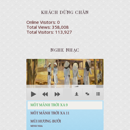
KHÁCH DỪNG CHÂN
Online Visitors:
0
Total Views:
358,008
Total Visitors:
113,927
NGHE NHẠC
00:00
MÔT MẢNH TRỜI XA 9
MÔT MẢNH TRỜI XA 11
MÙI HƯƠNG BƯỞI
MINH NHA