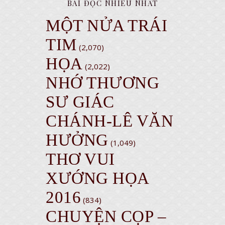
BÀI ĐỌC NHIỀU NHẤT
MỘT NỬA TRÁI
TIM
(2,070)
HỌA
(2,022)
NHỚ THƯƠNG
SƯ GIÁC
CHÁNH-LÊ VĂN
HƯỞNG
(1,049)
THƠ VUI
XƯỚNG HỌA
2016
(834)
CHUYỆN CỌP –