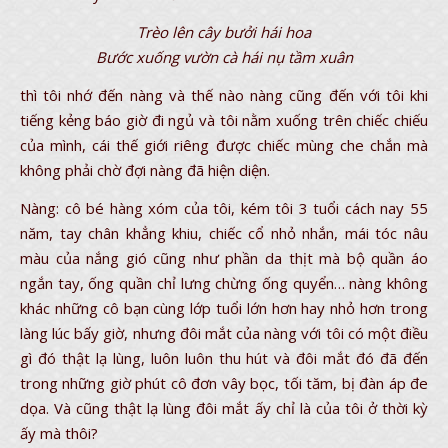
Trèo lên cây bưởi hái hoa
Bước xuống vườn cà hái nụ tầm xuân
thì tôi nhớ đến nàng và thế nào nàng cũng đến với tôi khi
tiếng kẻng báo giờ đi ngủ và tôi nằm xuống trên chiếc chiếu
của mình, cái thế giới riêng được chiếc mùng che chắn mà
không phải chờ đợi nàng đã hiện diện.
Nàng: cô bé hàng xóm của tôi, kém tôi 3 tuổi cách nay 55
năm, tay chân khẳng khiu, chiếc cổ nhỏ nhắn, mái tóc nâu
màu của nắng gió cũng như phần da thịt mà bộ quần áo
ngắn tay, ống quần chỉ lưng chừng ống quyển… nàng không
khác những cô bạn cùng lớp tuổi lớn hơn hay nhỏ hơn trong
làng lúc bấy giờ, nhưng đôi mắt của nàng với tôi có một điều
gì đó thật lạ lùng, luôn luôn thu hút và đôi mắt đó đã đến
trong những giờ phút cô đơn vây bọc, tối tăm, bị đàn áp đe
dọa. Và cũng thật lạ lùng đôi mắt ấy chỉ là của tôi ở thời kỳ
ấy mà thôi?