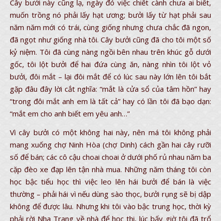
Cây bưởi này cũng lạ, ngày đó việc chiết cành chưa ai biết,
muốn trồng nó phải lấy hạt ương; bưởi lấy từ hạt phải sau
năm năm mới có trái, cùng giống nhưng chưa chắc đã ngon,
đã ngọt như giống nhà tôi. Cây bưởi cũng đã cho tôi một số
kỷ niệm. Tôi đã cùng nàng ngồi bên nhau trên khúc gỗ dưới
gốc, tôi lột bưởi để hai đứa cùng ăn, nàng nhìn tôi lột vỏ
bưởi, đôi mắt – lại đôi mắt để có lúc sau này lớn lên tôi bắt
gặp đâu đây lời cắt nghĩa: “mắt là cửa sổ của tâm hồn” hay
“trong đôi mắt anh em là tất cả” hay có lần tôi đã bạo dạn:
“mắt em cho anh biết em yêu anh…”
Vì cây bưởi có một không hai này, nên má tôi không phải
mang xuống chợ Ninh Hòa (chợ Dinh) cách gần hai cây rưỡi
số để bán; các cô cậu choai choai ở dưới phố rủ nhau năm ba
cặp đèo xe đạp lên tận nhà mua. Những năm tháng tôi còn
học bậc tiểu học thì việc leo lên hái bưởi để bán là việc
thường – phải hái vì nếu dùng sào thọc, bưởi rụng sẽ bị dập
không để được lâu. Nhưng khi tôi vào bậc trung học, thời kỳ
phải rời Nha Trang về nhà để học thi, lúc bấy giờ tôi đã trổ