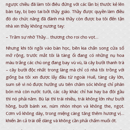
ngược chiều đã làm tôi điêu đứng với các lần bị thước kẻ lên
bàn tay, bị bẹo tai bởi thầy giáo. Thầy được quyền làm điều
đó do chức năng đã đành mà thầy còn được ba tôi đến tận
nhà xin thầy không nương tay:
– Trăm sự nhờ Thầy… thương cho roi cho vọt…
Nhưng khi tôi ngồi vào bàn học, bên kia chấn song cửa sổ
mở rộng, trước mắt tôi là tàng ổi đang có những nụ hoa
màu trắng các chú ong đang bay vù vù, là cây bưởi thanh trà
– cây bưởi độc nhất trong làng mà chỉ có nhà tôi trồng với
giống ba tôi xin được lấy đâu từ ngoài Huế, tàng cây lớn,
sum sê vì nó được hưởng ưu tiên chăm sóc không chỉ phân
bón mà còn nước tưới, các cây khác chỉ hai hay ba đôi gầu
thì nó phải năm. Bù lại thì trái nhiều, trái không lớn như bưởi
hồng, bưởi bánh xe, núm nhòn nhọn và không the, ngọt.
Cơm vỏ không dày, trong miệng càng tăng thêm hương vị…
khiến ăn cả trái dễ dàng và không cần phải chấm muối ớt.