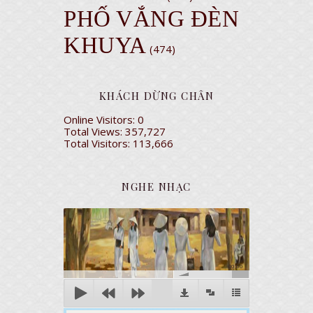
PHỐ VẮNG ĐÈN
KHUYA
(474)
KHÁCH DỪNG CHÂN
Online Visitors:
0
Total Views:
357,727
Total Visitors:
113,666
NGHE NHẠC
00:00