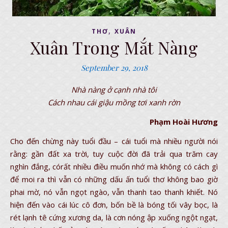
,
THƠ
XUÂN
Xuân Trong Mắt Nàng
September 29, 2018
Nhà nàng ở cạnh nhà tôi
Cách nhau cái giậu mồng tơi xanh rờn
Phạm Hoài Hương
Cho đến chừng này tuổi đầu – cái tuổi mà nhiều người nói
rằng: gần đất xa trời, tuy cuộc đời đã trải qua trăm cay
nghìn đắng, córất nhiều điều muốn nhớ mà không có cách gì
để moi ra thì vẫn có những dấu ấn tuổi thơ không bao giờ
phai mờ, nó vẫn ngọt ngào, vẫn thanh tao thanh khiết. Nó
hiện đến vào cái lúc cô đơn, bốn bề là bóng tối vây bọc, là
rét lạnh tê cứng xương da, là cơn nóng ập xuống ngột ngạt,