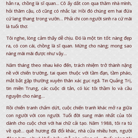
hẳn ra, chồng là sĩ quan… Cô ấy dắt con qua thăm nhà mình,
hỏi thăm cậu, cô cũng có nhắc lại: Hồi đó chúng em hai đứa
cứ lang thang trong vườn… Phải chi con người sinh ra cứ mãi
là tuổi thơ.
Tôi nghe, lòng cảm thấy dễ chịu. Đó là một tin tốt: nàng đẹp
ra, có con cái, chồng là sĩ quan. Mừng cho nàng; mong sao
nàng mãi mãi được như vậy…
Năm tháng theo nhau kéo đến, trách nhiệm trở thành nặng
nề với chiến trường, tai quen thuộc với tầm đạn, tầm pháo,
mắt bắt gặp thường xuyên thân xác gục ngã. Tin Quảng Trị,
tin miền Trung, các cuộc di tản, có lúc tôi thầm lo và cầu
nguyện cho nàng…
Rồi chiến tranh chấm dứt, cuộc chiến tranh khác mở ra giữa
con người với con người. Tuổi đời sung mãn nhất của tôi
dành cho cuộc chơi với hai chữ cải tạo. Năm 1988, tôi ra tù
về quê… quê hương đã đổi khác, nhà cửa nhiều hơn, người