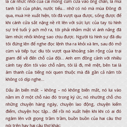
là cái nhức nhối của cái móng cùm cứa vào ống chân, là mùi
tanh tửi của phân, nước tiểu… nhờ có nó mà mùa Đông đi
qua, muà Hè xuất hiện, tôi đã vượt qua được, sống được để
khi cánh cửa sắt nặng nề rít lên với sức lực của tay tù hình
sự trẻ tuổi ỳ ạch mở ra, tôi phải nhắm mắt vì ánh nắng đã
làm nhức nhối không sao chịu được. Người tù hình sự đã dìu
tôi đứng lên để nghe đọc lệnh tha ra khỏi xà lim, sau đó mở
cùm và tiếp tục dìu tôi vượt qua khoảng sân rộng của trại
giam để về đến chỗ của đội… Anh em đồng cảnh với nhiều
cánh tay đón tôi vào chỗ nằm, tôi lả đi, mê mệt, bên tai là
âm thanh của tiếng nói quen thuộc mà đã gần cả năm tôi
không có dịp nghe…
Dấu ấn biến mất – không – nó không biến mất, nó lui vào
nằm im ở một chỗ nào đó trong ký ức, nó nhường chỗ cho
những chuyện hàng ngày, chuyện lao động, chuyện kiểm
điểm, chuyện học tập… để rồi nó xuất hiện khi khi có ai đó
ngâm lên với giọng trầm trầm, buồn buồn của hai câu thơ
nói trên hay hai câu thơ khác: