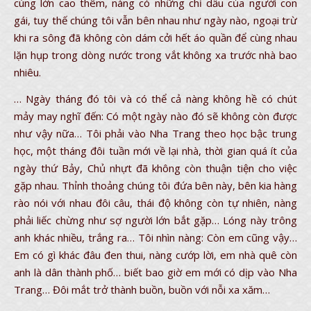
cùng lớn cao thêm, nàng có những chỉ dấu của người con
gái, tuy thế chúng tôi vẫn bên nhau như ngày nào, ngoại trừ
khi ra sông đã không còn dám cởi hết áo quần để cùng nhau
lặn hụp trong dòng nước trong vắt không xa trước nhà bao
nhiêu.
… Ngày tháng đó tôi và có thể cả nàng không hề có chút
mảy may nghĩ đến: Có một ngày nào đó sẽ không còn được
như vậy nữa… Tôi phải vào Nha Trang theo học bậc trung
học, một tháng đôi tuần mới về lại nhà, thời gian quá ít của
ngày thứ Bảy, Chủ nhựt đã không còn thuận tiện cho việc
gặp nhau. Thỉnh thoảng chúng tôi đứa bên này, bên kia hàng
rào nói với nhau đôi câu, thái độ không còn tự nhiên, nàng
phải liếc chừng như sợ người lớn bắt gặp… Lóng này trông
anh khác nhiều, trắng ra… Tôi nhìn nàng: Còn em cũng vậy…
Em có gì khác đâu đen thui, nàng cướp lời, em nhà quê còn
anh là dân thành phố… biết bao giờ em mới có dịp vào Nha
Trang… Đôi mắt trở thành buồn, buồn với nỗi xa xăm…