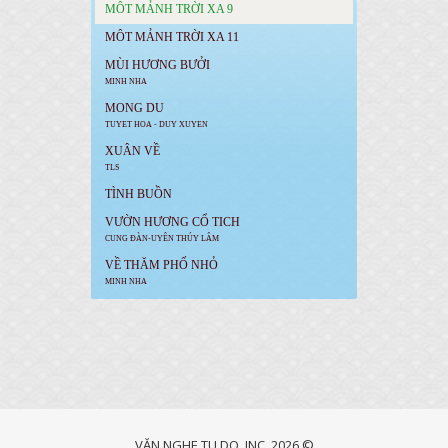
MÔT MẢNH TRỜI XA 9
MÔT MẢNH TRỜI XA 11
MÙI HƯƠNG BƯỞI
MINH NHA
MONG DU
TUYET HOA - DUY XUYEN
XUÂN VỀ
TLS
TÌNH BUỒN
VƯỜN HƯƠNG CỔ TICH
CUNG ĐÀN-UYÊN THÚY LÂM
VỀ THĂM PHỐ NHỎ
MINH NHA
VĂN NGHE TU DO, INC. 2026 ©