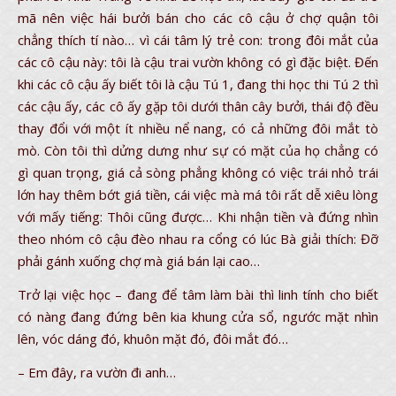
mã nên việc hái bưởi bán cho các cô cậu ở chợ quận tôi
chẳng thích tí nào… vì cái tâm lý trẻ con: trong đôi mắt của
các cô cậu này: tôi là cậu trai vườn không có gì đặc biệt. Đến
khi các cô cậu ấy biết tôi là cậu Tú 1, đang thi học thi Tú 2 thì
các cậu ấy, các cô ấy gặp tôi dưới thân cây bưởi, thái độ đều
thay đổi với một ít nhiều nể nang, có cả những đôi mắt tò
mò. Còn tôi thì dửng dưng như sự có mặt của họ chẳng có
gì quan trọng, giá cả sòng phẳng không có việc trái nhỏ trái
lớn hay thêm bớt giá tiền, cái việc mà má tôi rất dễ xiêu lòng
với mấy tiếng: Thôi cũng được… Khi nhận tiền và đứng nhìn
theo nhóm cô cậu đèo nhau ra cổng có lúc Bà giải thích: Đỡ
phải gánh xuống chợ mà giá bán lại cao…
Trở lại việc học – đang để tâm làm bài thì linh tính cho biết
có nàng đang đứng bên kia khung cửa sổ, ngước mặt nhìn
lên, vóc dáng đó, khuôn mặt đó, đôi mắt đó…
– Em đây, ra vườn đi anh…