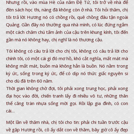
Nhưng rồi, vào mùa Hè của năm Đệ Tứ, tôi trở về nhà để
đèn sách học thi, nàng đã không còn ở nhà. Tôi hỏi thăm, chị
tôi trả lời: Hương nó có chồng rồi, quê chồng đâu tận ngoài
Quảng. Gần đây nó thường qua nhà mình, có lúc đứng ngắm
một cách chăm chú tấm ảnh của cậu trên khung kính, tôi đến
gần mà nó không hay, chị nghĩ là nó thương cậu.
Tôi không có câu trả lời cho chị tôi, không có câu trả lời cho
chính tôi, có một cái gì đó mơ hồ, khó cắt nghĩa, mất mát mà
không mất mát, buồn mà không hẳn là buồn. Nó nằm trong
ký ức, sống trong ký ức, để có dịp nó thức giấc nguyên si
cho dù đã trên 60 năm.
Thời gian không chờ đợi, tôi phải xong trung học, phải xong
đại học vào đời, chiến tranh lấy đi nhiều vô tư, những thân
thể căng tràn nhựa sống mời gọi. Rồi lập gia đình, có con
cái…
Một lần về thăm nhà, chị tôi cho tin: phải chi tuần trước cậu
về gặp Hương rồi, cô ấy dắt con về thăm, bây giờ cô ấy đẹp