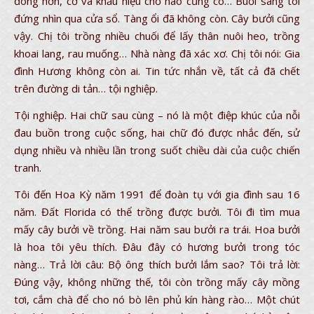
đông hơn, cờ và khẩu hiệu chỗ nào cũng có… Buổi sáng tôi
đứng nhìn qua cửa sổ. Tàng ổi đã không còn. Cây bưởi cũng
vậy. Chị tôi trồng nhiều chuối để lấy thân nuôi heo, trồng
khoai lang, rau muống… Nhà nàng đã xác xơ. Chị tôi nói: Gia
đình Hương không còn ai. Tin tức nhắn về, tất cả đã chết
trên đường di tản… tội nghiệp.
Tội nghiệp. Hai chữ sau cùng – nó là một điệp khúc của nỗi
đau buồn trong cuộc sống, hai chữ đó được nhắc đến, sử
dụng nhiều và nhiều lần trong suốt chiều dài của cuộc chiến
tranh.
Tôi đến Hoa Kỳ năm 1991 để đoàn tụ với gia đình sau 16
năm. Đất Florida có thể trồng được bưởi. Tôi đi tìm mua
mấy cây bưởi về trồng. Hai năm sau bưởi ra trái. Hoa bưởi
là hoa tôi yêu thích. Đâu đây có hương bưởi trong tóc
nàng… Trả lời câu: Bộ ông thích bưởi lắm sao? Tôi trả lời:
Đúng vậy, không những thế, tôi còn trồng mấy cây mồng
tơi, cắm chà để cho nó bò lên phủ kín hàng rào… Một chút