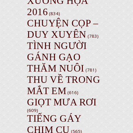
XƯỚNG HỌA
2016
(834)
CHUYỆN CỌP –
DUY XUYÊN
(783)
TÌNH NGƯỜI
GÁNH GẠO
THĂM NUÔI
(781)
THU VỀ TRONG
MẮT EM
(616)
GIỌT MƯA RƠI
(609)
TIẾNG GÁY
CHIM CU
(565)