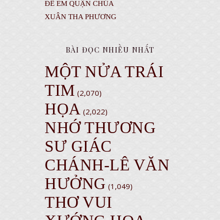
ĐỂ EM QUẬN CHÚA
XUÂN THA PHƯƠNG
BÀI ĐỌC NHIỀU NHẤT
MỘT NỬA TRÁI
TIM
(2,070)
HỌA
(2,022)
NHỚ THƯƠNG
SƯ GIÁC
CHÁNH-LÊ VĂN
HƯỞNG
(1,049)
THƠ VUI