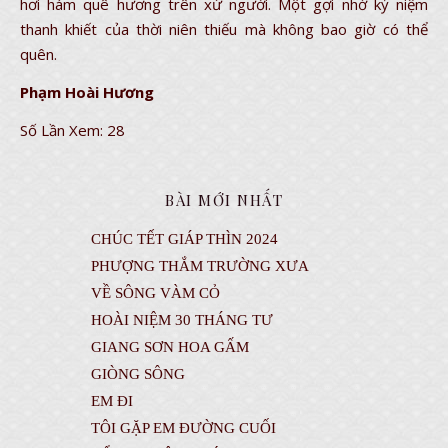
hơi hám quê hương trên xứ người. Một gợi nhớ kỷ niệm
thanh khiết của thời niên thiếu mà không bao giờ có thể
quên.
Phạm Hoài Hương
Số Lần Xem:
28
BÀI MỚI NHẤT
CHÚC TẾT GIÁP THÌN 2024
PHƯỢNG THẮM TRƯỜNG XƯA
VỀ SÔNG VÀM CỎ
HOÀI NIỆM 30 THÁNG TƯ
GIANG SƠN HOA GẤM
GIÒNG SÔNG
EM ĐI
TÔI GẶP EM ĐƯỜNG CUỐI