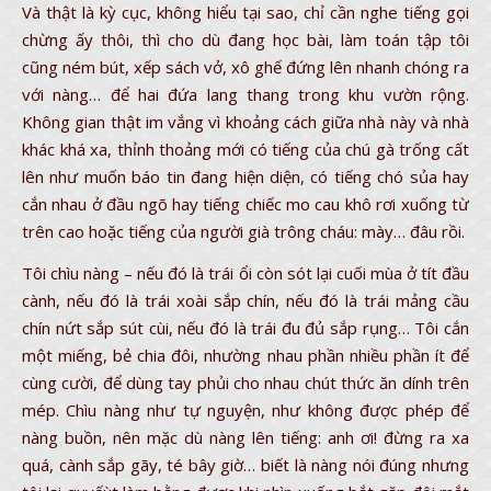
Và thật là kỳ cục, không hiểu tại sao, chỉ cần nghe tiếng gọi
chừng ấy thôi, thì cho dù đang học bài, làm toán tập tôi
cũng ném bút, xếp sách vở, xô ghế đứng lên nhanh chóng ra
với nàng… để hai đứa lang thang trong khu vườn rộng.
Không gian thật im vắng vì khoảng cách giữa nhà này và nhà
khác khá xa, thỉnh thoảng mới có tiếng của chú gà trống cất
lên như muốn báo tin đang hiện diện, có tiếng chó sủa hay
cắn nhau ở đầu ngõ hay tiếng chiếc mo cau khô rơi xuống từ
trên cao hoặc tiếng của người già trông cháu: mày… đâu rồi.
Tôi chìu nàng – nếu đó là trái ổi còn sót lại cuối mùa ở tít đầu
cành, nếu đó là trái xoài sắp chín, nếu đó là trái mảng cầu
chín nứt sắp sút cùi, nếu đó là trái đu đủ sắp rụng… Tôi cắn
một miếng, bẻ chia đôi, nhường nhau phần nhiều phần ít để
cùng cười, để dùng tay phủi cho nhau chút thức ăn dính trên
mép. Chìu nàng như tự nguyện, như không được phép để
nàng buồn, nên mặc dù nàng lên tiếng: anh ơi! đừng ra xa
quá, cành sắp gãy, té bây giờ… biết là nàng nói đúng nhưng