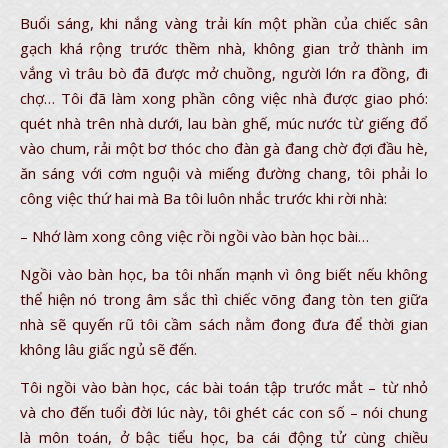
Buổi sáng, khi nắng vàng trải kín một phần của chiếc sân
gạch khá rộng trước thềm nhà, không gian trở thành im
vắng vì trâu bò đã được mở chuồng, người lớn ra đồng, đi
chợ… Tôi đã làm xong phần công việc nhà được giao phó:
quét nhà trên nhà dưới, lau bàn ghế, múc nước từ giếng đổ
vào chum, rải một bơ thóc cho đàn gà đang chờ đợi đầu hè,
ăn sáng với cơm nguội và miếng đường chang, tôi phải lo
công việc thứ hai mà Ba tôi luôn nhắc trước khi rời nhà:
– Nhớ làm xong công việc rồi ngồi vào bàn học bài…
Ngồi vào bàn học, ba tôi nhấn mạnh vì ông biết nếu không
thể hiện nó trong âm sắc thì chiếc võng đang tòn ten giữa
nhà sẽ quyến rũ tôi cầm sách nằm đong đưa để thời gian
không lâu giấc ngủ sẽ đến.
Tôi ngồi vào bàn học, các bài toán tập trước mắt – từ nhỏ
và cho đến tuổi đời lúc này, tôi ghét các con số – nói chung
là môn toán, ở bậc tiểu học, ba cái động tử cùng chiều