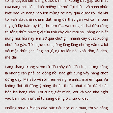
tôi lại quyếùt làm bằng được khi nhìn xuống bắt gặp đôi mắt
của nàng nhìn lên, chiếc miệng hé mở đợi chờ… và hạnh phúc
biết bao khi nàng reo lên mừng rỡ: hay quá được rồi, để khi
tôi vừa đặt chân chạm đất nàng đã thật gần với cả hai bàn
tay giữ lấy bàn tay tôi, cho em đi… và trong khi hai đứa cùng
thưởng thức hương vị của trái cây vừa mới hái, nàng đã biết
nũng nịu: hồi nãy em sợ quá chừng… nhánh cây quặt xuống
như sắp gảy. Tôi nghe trong lòng lâng lâng nhưng vẫn trả lời
với một chút lạnh lùng: sợ gì, người lớn nói: xoài dòn, ổi dẻo,
me dai…
Lang thang trong vườn từ đầu này đến đầu kia, nhưng cũng
lạ không cần phải có đồng hồ, bao giờ cũng vậy nàng chợt
đứng dậy: Má sắp về rồi – em về nghe anh… mai em qua. Và
không đợi tôi đồng ý nàng thoăn thoắt phút chốc đã khuất
bên kia hàng rào. Tôi cũng giật mình, vội vả vào nhà ngồi
vào bàn học như thể từ sáng đến giờ chưa đi đâu…
Những mùa Hè đẹp của bậc tiểu học qua mau, tôi và nàng