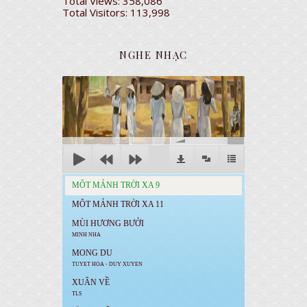
Total Views:
358,086
Total Visitors:
113,998
NGHE NHẠC
00:00
MÔT MẢNH TRỜI XA 9
MÔT MẢNH TRỜI XA 11
MÙI HƯƠNG BƯỞI
MINH NHA
MONG DU
TUYET HOA - DUY XUYEN
XUÂN VỀ
TLS