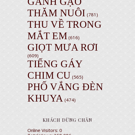
GÁNH GẠO
THĂM NUÔI
(781)
THU VỀ TRONG
MẮT EM
(616)
GIỌT MƯA RƠI
(609)
TIẾNG GÁY
CHIM CU
(565)
PHỐ VẮNG ĐÈN
KHUYA
(474)
KHÁCH DỪNG CHÂN
Online Visitors:
0