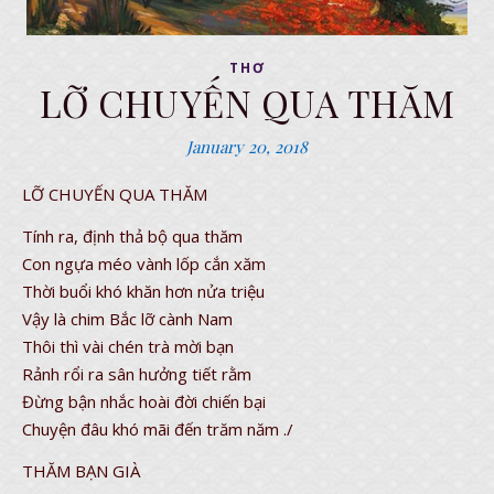
THƠ
LỠ CHUYẾN QUA THĂM
January 20, 2018
LỠ CHUYẾN QUA THĂM
Tính ra, định thả bộ qua thăm
Con ngựa méo vành lốp cắn xăm
Thời buổi khó khăn hơn nửa triệu
Vậy là chim Bắc lỡ cành Nam
Thôi thì vài chén trà mời bạn
Rảnh rổi ra sân hưởng tiết rằm
Đừng bận nhắc hoài đời chiến bại
Chuyện đâu khó mãi đến trăm năm ./
THĂM BẠN GIÀ