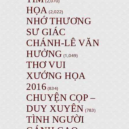
(2,070)
HỌA
(2,022)
NHỚ THƯƠNG
SƯ GIÁC
CHÁNH-LÊ VĂN
HƯỞNG
(1,049)
THƠ VUI
XƯỚNG HỌA
2016
(834)
CHUYỆN CỌP –
DUY XUYÊN
(783)
TÌNH NGƯỜI