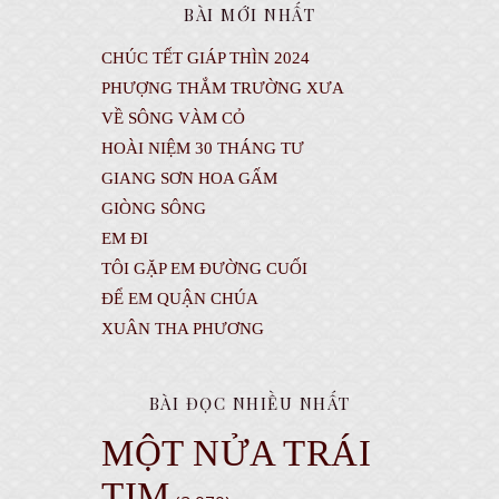
BÀI MỚI NHẤT
CHÚC TẾT GIÁP THÌN 2024
PHƯỢNG THẮM TRƯỜNG XƯA
VỀ SÔNG VÀM CỎ
HOÀI NIỆM 30 THÁNG TƯ
GIANG SƠN HOA GẤM
GIÒNG SÔNG
EM ĐI
TÔI GẶP EM ĐƯỜNG CUỐI
ĐỂ EM QUẬN CHÚA
XUÂN THA PHƯƠNG
BÀI ĐỌC NHIỀU NHẤT
MỘT NỬA TRÁI
TIM