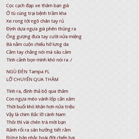
Cọc cạch đạp xe thăm bạn già
Ở tù cùng trại bệnh trầm kha
Xe rong tới ngõ chân tay rủ
Định dựa ngựa già phên thủng ra
Ông gượng đưa tay cười nửa miệng
Bà nằm cuộn chiếu hở lưng da
Cầm tay chẳng nói mà sâu cảm
Tình cảnh bọn mình khó nói ra ./
NGÙ ĐÈN Tampa FL
LỠ CHUYẾN QUA THĂM
Tính ra, định thả bộ qua thăm
Con ngựa méo vành lốp cắn xăm
Thời buổi khó khăn hơn nửa triệu
Vậy là chim Bắc lỡ cành Nam
Thôi thì vài chén trà mời bạn
Rảnh rổi ra sân hưởng tiết rằm
Đừng bận nhắc hoài đời chiến bại