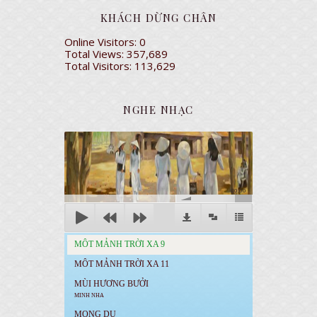
KHÁCH DỪNG CHÂN
Online Visitors:
0
Total Views:
357,689
Total Visitors:
113,629
NGHE NHẠC
00:00
MÔT MẢNH TRỜI XA 9
MÔT MẢNH TRỜI XA 11
MÙI HƯƠNG BƯỞI
MINH NHA
MONG DU