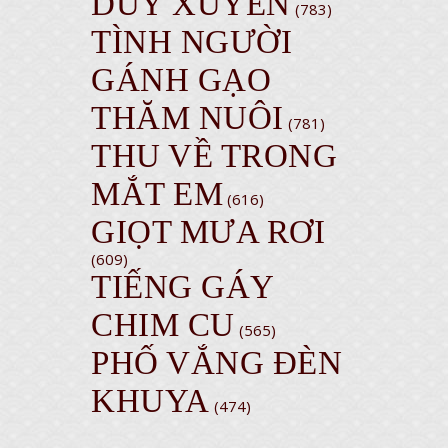
DUY XUYÊN
(783)
TÌNH NGƯỜI
GÁNH GẠO
THĂM NUÔI
(781)
THU VỀ TRONG
MẮT EM
(616)
GIỌT MƯA RƠI
(609)
TIẾNG GÁY
CHIM CU
(565)
PHỐ VẮNG ĐÈN
KHUYA
(474)