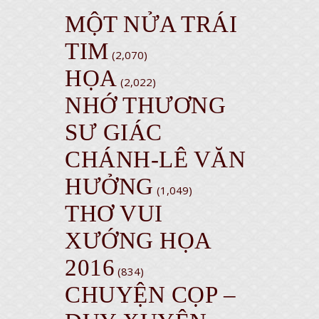
MỘT NỬA TRÁI
TIM
(2,070)
HỌA
(2,022)
NHỚ THƯƠNG
SƯ GIÁC
CHÁNH-LÊ VĂN
HƯỞNG
(1,049)
THƠ VUI
XƯỚNG HỌA
2016
(834)
CHUYỆN CỌP –