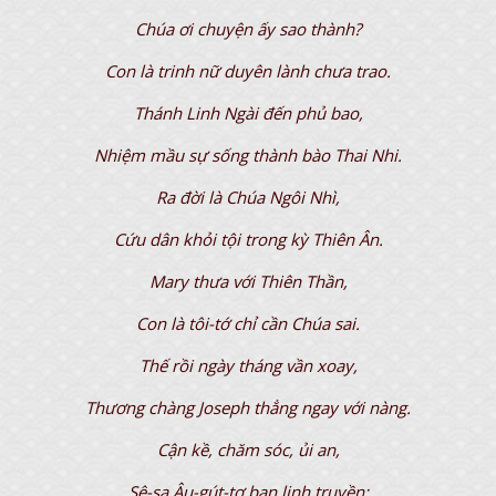
Chúa ơi chuyện ấy sao thành?
Con là trinh nữ duyên lành chưa trao.
Thánh Linh Ngài đến phủ bao,
Nhiệm mầu sự sống thành bào Thai Nhi.
Ra đời là Chúa Ngôi Nhì,
Cứu dân khỏi tội trong kỳ Thiên Ân.
Mary thưa với Thiên Thần,
Con là tôi-tớ chỉ cần Chúa sai.
Thế rồi ngày tháng vần xoay,
Thương chàng Joseph thẳng ngay với nàng.
Cận kề, chăm sóc, ủi an,
Sê-sa Âu-gút-tơ ban lịnh truyền: