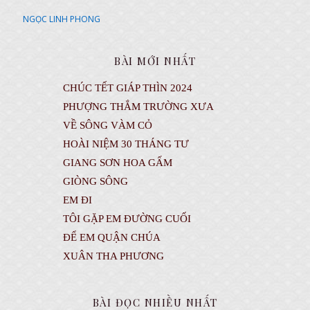
NGỌC LINH PHONG
BÀI MỚI NHẤT
CHÚC TẾT GIÁP THÌN 2024
PHƯỢNG THẮM TRƯỜNG XƯA
VỀ SÔNG VÀM CỎ
HOÀI NIỆM 30 THÁNG TƯ
GIANG SƠN HOA GẤM
GIÒNG SÔNG
EM ĐI
TÔI GẶP EM ĐƯỜNG CUỐI
ĐỂ EM QUẬN CHÚA
XUÂN THA PHƯƠNG
BÀI ĐỌC NHIỀU NHẤT