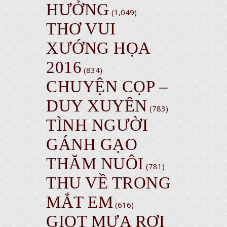
HƯỞNG
(1,049)
THƠ VUI
XƯỚNG HỌA
2016
(834)
CHUYỆN CỌP –
DUY XUYÊN
(783)
TÌNH NGƯỜI
GÁNH GẠO
THĂM NUÔI
(781)
THU VỀ TRONG
MẮT EM
(616)
GIỌT MƯA RƠI