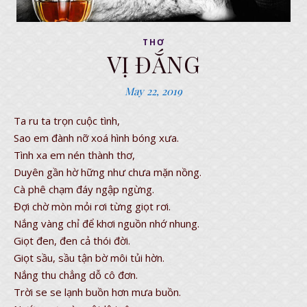
THƠ
VỊ ĐẮNG
May 22, 2019
Ta ru ta trọn cuộc tình,
Sao em đành nỡ xoá hình bóng xưa.
Tình xa em nén thành thơ,
Duyên gần hờ hững như chưa mặn nồng.
Cà phê chạm đáy ngập ngừng.
Đợi chờ mòn mỏi rơi từng giọt rơi.
Nắng vàng chỉ để khơi nguồn nhớ nhung.
Giọt đen, đen cả thói đời.
Giọt sầu, sầu tận bờ môi tủi hờn.
Nắng thu chẳng dỗ cô đơn.
Trời se se lạnh buồn hơn mưa buồn.