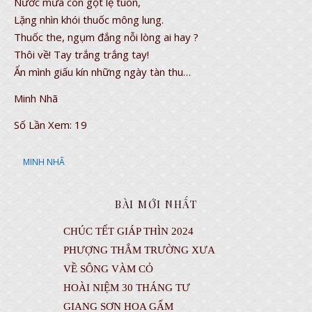
Nước mưa còn gột lệ tuôn,
Lặng nhìn khói thuốc mông lung.
Thuốc the, ngụm đắng nỗi lòng ai hay ?
Thôi về! Tay trắng trắng tay!
Ẩn mình giấu kín những ngày tàn thu…
Minh Nhã
Số Lần Xem:
19
MINH NHÃ
BÀI MỚI NHẤT
CHÚC TẾT GIÁP THÌN 2024
PHƯỢNG THẮM TRƯỜNG XƯA
VỀ SÔNG VÀM CỎ
HOÀI NIỆM 30 THÁNG TƯ
GIANG SƠN HOA GẤM