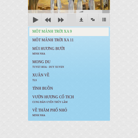
00:00
MÔT MẢNH TRỜI XA 9
MÔT MẢNH TRỜI XA 11
MÙI HƯƠNG BƯỞI
MINH NHA
MONG DU
TUYET HOA - DUY XUYEN
XUÂN VỀ
TLS
TÌNH BUỒN
VƯỜN HƯƠNG CỔ TICH
CUNG ĐÀN-UYÊN THÚY LÂM
VỀ THĂM PHỐ NHỎ
MINH NHA