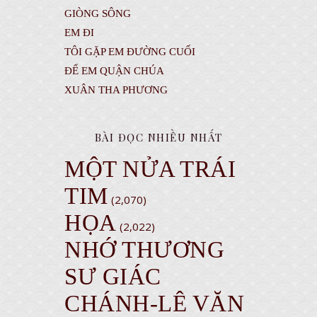
GIÒNG SÔNG
EM ĐI
TÔI GẶP EM ĐƯỜNG CUỐI
ĐỂ EM QUẬN CHÚA
XUÂN THA PHƯƠNG
BÀI ĐỌC NHIỀU NHẤT
MỘT NỬA TRÁI
TIM
(2,070)
HỌA
(2,022)
NHỚ THƯƠNG
SƯ GIÁC
CHÁNH-LÊ VĂN