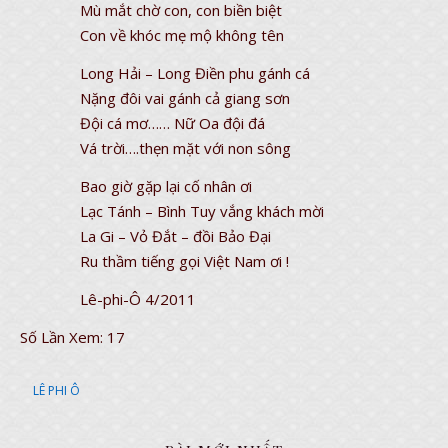
Mù mắt chờ con, con biền biệt
Con về khóc mẹ mộ không tên
Long Hải – Long Điền phu gánh cá
Nặng đôi vai gánh cả giang sơn
Đội cá mơ…… Nữ Oa đội đá
Vá trời….thẹn mặt với non sông
Bao giờ gặp lại cố nhân ơi
Lạc Tánh – Bình Tuy vắng khách mời
La Gi – Vỏ Đắt – đồi Bảo Đại
Ru thầm tiếng gọi Việt Nam ơi !
Lê-phi-Ô 4/2011
Số Lần Xem:
17
LÊ PHI Ô