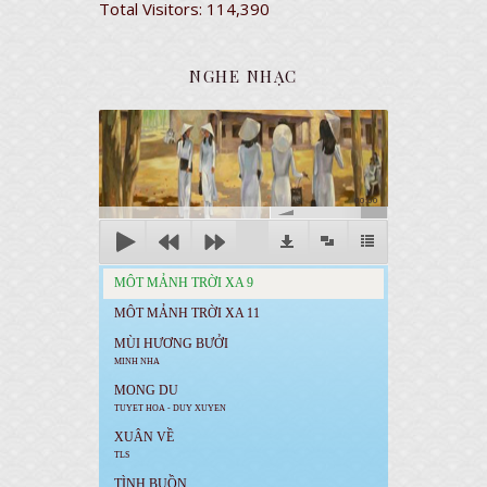
Total Visitors:
114,390
NGHE NHẠC
00:00
MÔT MẢNH TRỜI XA 9
MÔT MẢNH TRỜI XA 11
MÙI HƯƠNG BƯỞI
MINH NHA
MONG DU
TUYET HOA - DUY XUYEN
XUÂN VỀ
TLS
TÌNH BUỒN