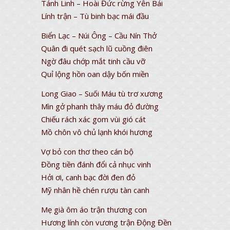
Tánh Linh – Hoài Đức rừng Yên Bái
Lính trận – Tù binh bạc mái đầu
Biển Lạc – Núi Ông – Cầu Nín Thở
Quân đi quét sạch lũ cuồng điên
Ngờ đâu chớp mắt tinh cầu vỡ
Quỉ lộng hồn oan dậy bốn miền
Long Giao – Suối Máu tù trơ xương
Mìn gở phanh thây máu đỏ đường
Chiếu rách xác gom vùi gió cát
Mồ chôn vô chủ lạnh khói hương
Vợ bỏ con thơ theo cán bộ
Đồng tiền đánh đổi cả nhục vinh
Hởi ơi, canh bạc đời đen đỏ
Mỹ nhân hề chén rượu tàn canh
Mẹ già ôm áo trận thương con
Hương lính còn vương trận Động Đền