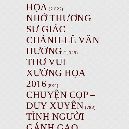
HỌA
(2,022)
NHỚ THƯƠNG
SƯ GIÁC
CHÁNH-LÊ VĂN
HƯỞNG
(1,049)
THƠ VUI
XƯỚNG HỌA
2016
(834)
CHUYỆN CỌP –
DUY XUYÊN
(783)
TÌNH NGƯỜI
GÁNH GẠO