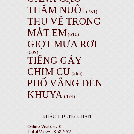
THĂM NUÔI
(781)
THU VỀ TRONG
MẮT EM
(616)
GIỌT MƯA RƠI
(609)
TIẾNG GÁY
CHIM CU
(565)
PHỐ VẮNG ĐÈN
KHUYA
(474)
KHÁCH DỪNG CHÂN
Online Visitors:
0
Total Views:
358,562