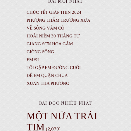
BÀI MỚI NHẤT
CHÚC TẾT GIÁP THÌN 2024
PHƯỢNG THẮM TRƯỜNG XƯA
VỀ SÔNG VÀM CỎ
HOÀI NIỆM 30 THÁNG TƯ
GIANG SƠN HOA GẤM
GIÒNG SÔNG
EM ĐI
TÔI GẶP EM ĐƯỜNG CUỐI
ĐỂ EM QUẬN CHÚA
XUÂN THA PHƯƠNG
BÀI ĐỌC NHIỀU NHẤT
MỘT NỬA TRÁI
TIM
(2,070)