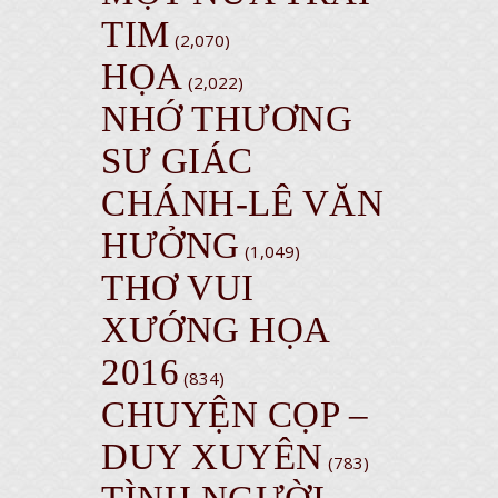
TIM
(2,070)
HỌA
(2,022)
NHỚ THƯƠNG
SƯ GIÁC
CHÁNH-LÊ VĂN
HƯỞNG
(1,049)
THƠ VUI
XƯỚNG HỌA
2016
(834)
CHUYỆN CỌP –
DUY XUYÊN
(783)