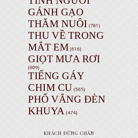
TÌNH NGƯỜI
GÁNH GẠO
THĂM NUÔI
(781)
THU VỀ TRONG
MẮT EM
(616)
GIỌT MƯA RƠI
(609)
TIẾNG GÁY
CHIM CU
(565)
PHỐ VẮNG ĐÈN
KHUYA
(474)
KHÁCH DỪNG CHÂN