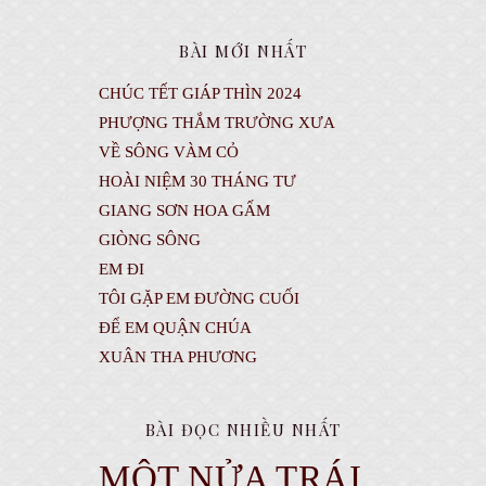
BÀI MỚI NHẤT
CHÚC TẾT GIÁP THÌN 2024
PHƯỢNG THẮM TRƯỜNG XƯA
VỀ SÔNG VÀM CỎ
HOÀI NIỆM 30 THÁNG TƯ
GIANG SƠN HOA GẤM
GIÒNG SÔNG
EM ĐI
TÔI GẶP EM ĐƯỜNG CUỐI
ĐỂ EM QUẬN CHÚA
XUÂN THA PHƯƠNG
BÀI ĐỌC NHIỀU NHẤT
MỘT NỬA TRÁI