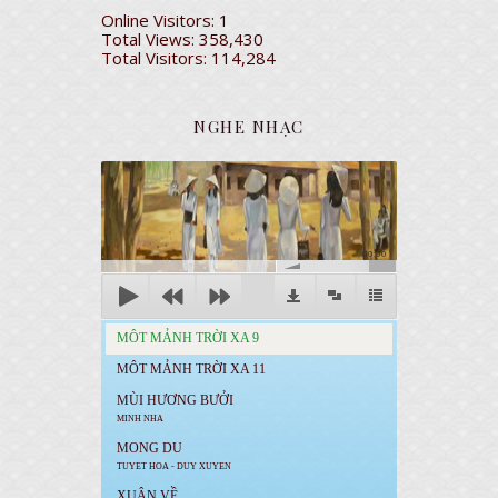
Online Visitors:
1
Total Views:
358,430
Total Visitors:
114,284
NGHE NHẠC
00:00
MÔT MẢNH TRỜI XA 9
MÔT MẢNH TRỜI XA 11
MÙI HƯƠNG BƯỞI
MINH NHA
MONG DU
TUYET HOA - DUY XUYEN
XUÂN VỀ