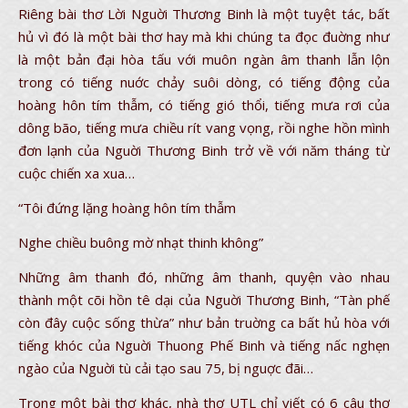
Riêng bài thơ Lời Nguời Thương Binh là một tuyệt tác, bất
hủ vì đó là một bài thơ hay mà khi chúng ta đọc đuờng như
là một bản đại hòa tấu với muôn ngàn âm thanh lẫn lộn
trong có tiếng nuớc chảy suôi dòng, có tiếng động của
hoàng hôn tím thẫm, có tiếng gió thổi, tiếng mưa rơi của
dông bão, tiếng mưa chiều rít vang vọng, rồi nghe hồn mình
đơn lạnh của Nguời Thương Binh trở về với năm tháng từ
cuộc chiến xa xua…
“Tôi đứng lặng hoàng hôn tím thẫm
Nghe chiều buông mờ nhạt thinh không”
Những âm thanh đó, những âm thanh, quyện vào nhau
thành một cõi hồn tê dại của Nguời Thương Binh, “Tàn phế
còn đây cuộc sống thừa” như bản truờng ca bất hủ hòa với
tiếng khóc của Nguời Thuong Phế Binh và tiếng nấc nghẹn
ngào của Nguời tù cải tạo sau 75, bị nguợc đãi…
Trong một bài thơ khác, nhà thơ UTL chỉ viết có 6 câu thơ