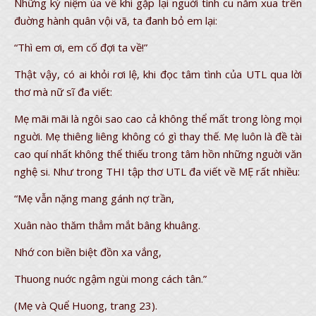
Những kỷ niệm ùa về khi gặp lại nguời tình cu năm xua trên
đuờng hành quân vội vã, ta đanh bỏ em lại:
“Thì em ơi, em cố đợi ta về!”
Thật vậy, có ai khỏi rơi lệ, khi đọc tâm tình của UTL qua lời
thơ mà nữ sĩ đa viết:
Mẹ mãi mãi là ngôi sao cao cả không thể mất trong lòng mọi
nguời. Mẹ thiêng liêng không có gì thay thế. Mẹ luôn là đề tài
cao quí nhất không thể thiếu trong tâm hồn những nguời văn
nghệ si. Như trong THI tập thơ UTL đa viết về MẸ rất nhiều:
“Mẹ vẫn nặng mang gánh nợ trần,
Xuân nào thăm thẳm mắt bâng khuâng.
Nhớ con biền biệt đồn xa vắng,
Thuong nuớc ngậm ngùi mong cách tân.”
(Mẹ và Quể Huong, trang 23).