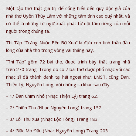
Một tập thơ thật giá trị để cống hiến đến quý độc giả của
nhà thơ Uyên Thúy Lâm với những tâm tình cao quý nhất, và
có thể là những từ ngữ xuất phát từ nội tâm riêng của mỗi
nguời trong chúng ta.
Thi Tập “Trăng Nuớc Bến Bờ Xua” là đứa con tinh thần đầu
lòng của nhà thơ trong vòng vài tháng nay.
“Thi Tập” gồm 72 bài thơ, đuợc trình bày thật trang nhã
trên 270 trang. Trong đó có 7 bài thơ đuợc phổ nhạc với các
nhạc sĩ đã thành danh tại hải ngoại như: LMST, cũng Đan,
Thiện Lý, Nguyên Long, với những ca khúc sau đây:
– 1/ Đan Chim Nhỏ (Nhạc Thiện Lý) trang 62.
– 2/ Thiên Thu (Nhạc Nguyên Long) trang 152.
– 3/ Lối Thu Xua (Nhạc Lộc Tòng) Trang 183.
– 4/ Giấc Mo Đầu (Nhạc Nguyên Long) Trang 203.