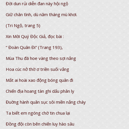
Đời dun rủi diễn đan này hội ngộ
Giữ chân tình, dù năm tháng mù khơi.
(Tri Ngộ, trang 5)
Xin Mời Quý Độc Giả, đọc bài :
“ Đoàn Quân Đi” (Trang 193),
Mùa Thu đã hoe vàng theo sợi nắng
Hoa cúc nở thờ ơ triền suối vắng
Mắt ai hoài xao động bóng quân đi
Chiến địa hoang tàn ghi dấu phân ly
Đuờng hành quân sục sôi miền nắng cháy
Ta biết em ngóng chờ tin chua lại
Đồng đội còn bên chiến luy hào sâu