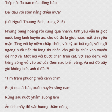
Tiếp nối đa bao mùa dông bão
Dãi dầu với sớm nắng chiều mưa”
(Lời Nguời Thuong Binh, trang 215)
Những bàng hoàng rồi cũng qua nhanh, tình yêu vẫn là giọt
nuớc long lanh huyền ảo, cho dù đó là giọt nuớc mắt tinh yêu
mặn đắng với kỷ niệm chập chờn, với ký ức bùi ngùi, với ngỡ
ngàng nuối tiếc thì lòng thi nhân vẫn giữ lại chút xao xuyến
để nhớ về. Một nơi với buớc chân trên cát, với sao đem, với
tiếng sóng vỗ vào bờ của đem nao biển vắng. Và nơi đó bây
giờ không biết anh ở đâu?!
“Tìm trăm phuong mỏi cánh chim
Buợt qua ải bắc, xuôi thuyền sông nam
Rừng sâu nuớc yhẫm suong lam
Ân tình mấy độ sắc huong thắm nồng.