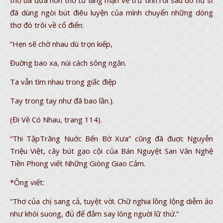
thơ đa đưa hồn thơ từ lãng mạn về trữ tình rồi sau đó nữ sĩ
đã dùng ngòi bút điêu luyện của mình chuyển những dòng
thơ đó trôi về cổ điển:
“Hẹn sẽ chờ nhau dù trọn kiếp,
Đuờng bao xa, núi cách sông ngăn.
Ta vẫn tìm nhau trong giấc điệp
Tay trong tay như đã bao lần.).
(Đi Về Có Nhau, trang 114).
“Thi TậpTrăng Nuớc Bến Bờ Xưa” cũng đã đuợc Nguyễn
Triệu Việt, cây bút gạo cội của Bán Nguyệt San Văn Nghệ
Tiền Phong viết Những Giòng Giao Cảm.
*Ông viết:
“Thơ của chị sang cả, tuyệt vời. Chữ nghia lồng lộng diễm ảo
như khói suong, đủ để đắm say lòng nguời lữ thứ.”