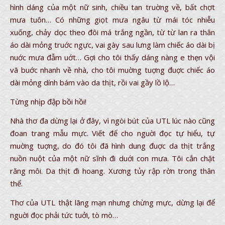
hình dáng của một nữ sinh, chiều tan truờng về, bất chợt
mưa tuôn… Có những giọt mưa ngâu từ mái tóc nhiễu
xuống, chảy dọc theo đôi má trắng ngần, từ từ lan ra thân
áo dài mỏng truớc ngực, vai gày sau lưng làm chiếc áo dài bị
nuớc mưa đẫm uớt… Gợi cho tôi thấy dáng nàng e thẹn vội
vã buớc nhanh về nhà, cho tôi muờng tuợng đuợc chiếc áo
dài mỏng dính bám vào da thịt, rồi vai gầy lồ lộ…
Từng nhịp đập bồi hồi!
Nhà thơ đa dừng lại ở đây, vì ngòi bút của UTL lúc nào cũng
đoan trang mẫu mực. Viết để cho nguời đọc tự hiểu, tự
muờng tuợng, do đó tôi đã hình dung đuợc da thịt trắng
nuồn nuột của một nữ sĩnh đi duới con mưa. Tôi cắn chặt
răng môi. Da thịt đi hoang. Xương tủy rập rờn trong thân
thể.
Thơ của UTL thật lãng mạn nhưng chừng mực, dừng lại để
nguời đọc phải tức tuởi, tò mò…