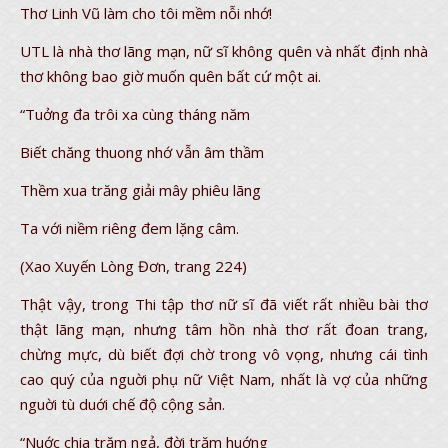
Thơ Linh Vũ làm cho tôi mềm nỗi nhớ!
UTL là nhà thơ lãng mạn, nữ sĩ không quên và nhất định nhà
thơ không bao giờ muốn quên bất cứ một ai.
“Tuởng đa trôi xa cùng tháng năm
Biết chăng thuong nhớ vẫn âm thầm
Thềm xua trăng giải mây phiêu lãng
Ta với niềm riêng đem lặng câm.
(Xao Xuyến Lòng Đơn, trang 224)
Thật vậy, trong Thi tập thơ nữ sĩ đã viết rất nhiều bài thơ
thật lãng mạn, nhưng tâm hồn nhà thơ rất đoan trang,
chừng mực, dù biết đợi chờ trong vô vọng, nhưng cái tình
cao quý của nguời phụ nữ Việt Nam, nhất là vợ của những
nguời tù duới chế độ cộng sản.
“Nuớc chia trăm ngả, đời trăm huớng