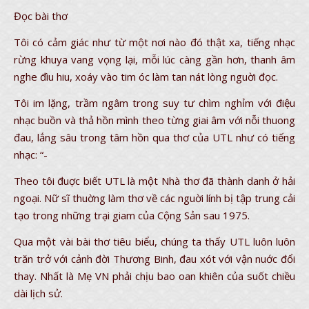
Đọc bài thơ
Tôi có cảm giác như từ một nơi nào đó thật xa, tiếng nhạc
rừng khuya vang vọng lại, mỗi lúc càng gần hơn, thanh âm
nghe đìu hiu, xoáy vào tim óc làm tan nát lòng nguời đọc.
Tôi im lặng, trầm ngâm trong suy tư chìm nghỉm với điệu
nhạc buồn và thả hồn mình theo từng giai âm với nỗi thuong
đau, lắng sâu trong tâm hồn qua thơ của UTL như có tiếng
nhạc: “-
Theo tôi đuợc biết UTL là một Nhà thơ đã thành danh ở hải
ngoại. Nữ sĩ thuờng làm thơ về các nguời lính bị tập trung cải
tạo trong những trại giam của Cộng Sản sau 1975.
Qua một vài bài thơ tiêu biểu, chúng ta thấy UTL luôn luôn
trăn trở với cảnh đời Thương Binh, đau xót với vận nuớc đổi
thay. Nhất là Mẹ VN phải chịu bao oan khiên của suốt chiều
dài lịch sử.