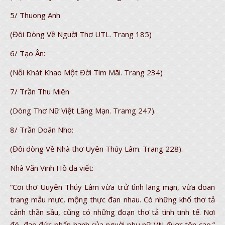
5/ Thuong Anh
(Đôi Dòng Về Nguời Thơ UTL. Trang 185)
6/ Tạo Ân:
(Nỗi Khát Khao Một Đời Tìm Mãi. Trang 234)
7/ Trần Thu Miên
(Dòng Thơ Nữ Việt Lãng Mạn. Tramg 247).
8/ Trần Doãn Nho:
(Đôi dòng Về Nhà thơ Uyên Thúy Lâm. Trang 228).
Nhà Văn Vinh Hồ đa viết:
“Cõi thơ Uuyên Thúy Lâm vừa trử tình lãng mạn, vừa đoan
trang mẫu mực, mộng thực đan nhau. Có những khổ thơ tả
cảnh thần sầu, cũng có những đoạn thơ tả tình tinh tế. Nơi
đó, đạo đức phẩn hạnh của nguời phụ nữ VN đuợc tôn cao.”