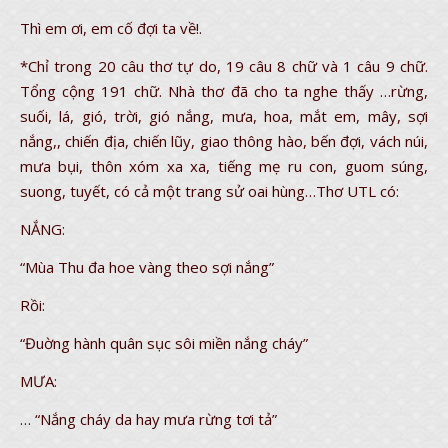
Thì em ơi, em cố đợi ta về!.
*Chỉ trong 20 câu thơ tự do, 19 câu 8 chữ và 1 câu 9 chữ.
Tổng cộng 191 chữ. Nhà thơ đã cho ta nghe thấy …rừng,
suối, lá, gió, trời, gió nắng, mưa, hoa, mắt em, mây, sợi
nắng,, chiến địa, chiến lũy, giao thông hào, bến đợi, vách núi,
mưa bụi, thôn xóm xa xa, tiếng mẹ ru con, guom súng,
suong, tuyết, có cả một trang sử oai hùng…Thơ UTL có:
NẮNG:
“Mùa Thu đa hoe vàng theo sợi nắng”
Rồi:
“Đuờng hành quân sục sôi miền nắng cháy”
MƯA:
… “Nắng cháy da hay mưa rừng tơi tả”