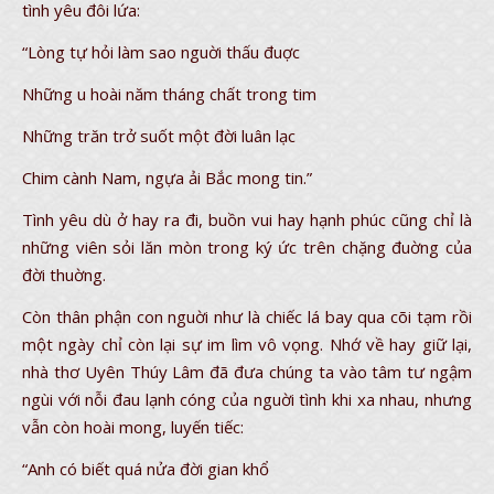
tình yêu đôi lứa:
“Lòng tự hỏi làm sao nguời thấu đuợc
Những u hoài năm tháng chất trong tim
Những trăn trở suốt một đời luân lạc
Chim cành Nam, ngựa ải Bắc mong tin.”
Tình yêu dù ở hay ra đi, buồn vui hay hạnh phúc cũng chỉ là
những viên sỏi lăn mòn trong ký ức trên chặng đuờng của
đời thuờng.
Còn thân phận con nguời như là chiếc lá bay qua cõi tạm rồi
một ngày chỉ còn lại sự im lìm vô vọng. Nhớ về hay giữ lại,
nhà thơ Uyên Thúy Lâm đã đưa chúng ta vào tâm tư ngậm
ngùi với nỗi đau lạnh cóng của nguời tình khi xa nhau, nhưng
vẫn còn hoài mong, luyến tiếc:
“Anh có biết quá nửa đời gian khổ