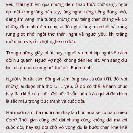
yêu, trải ngthiệm qua những đêm thao thức chờ sáng, ngồi
úp mặt trong lòng bàn tay, lắng nghe từng tiếng động nhỏ,
đang âm vang, mà tuởng chừng như tiếng chân chàng về. Có
những đem như đem nay, ai đó nghe lòng mình hối hả, rung
rung giọt nhớ, ngồi thơ thẫn, nghi về nguời yêu, khi trăng
mớm tình về, rồi chợt nghe cô đơn.
Trong những giây phút này, nguời vợ mới kịp nghi về cảnh
đời hiu quạnh. Nguời vợ ngồi chông đèn leo lét. Ánh sáng đìu
hiu, nhạt nhòa trong hơi thở dài. Buồn tênh!
Nguời viết rất cảm động vì tấm lòng cao cả của UTL đối với
những ai đuợc nhà thơ UTL yêu, Ở đó có thể là hạnh phúc
hay đau khổ của cuộc đời nữ sĩ vẫn luôn trân quí vì đó chính
là sắc màu trong bức tranh và cuộc đời.
Hai muơi năm, ba muơi năm hay lâu hơn nữa sẽ có bao nhiêu
đem? Thời gian cũng khá dài nhưng cũng không dài mà khi
cuộc đời, hay sự đợi chờ vô vọng dù là buớc chân khe khẽ