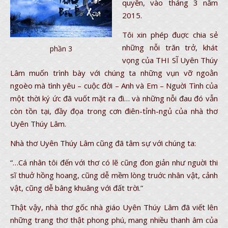
quyền, vào tháng 3 năm
2015.
Tôi xin phép đuợc chia sẻ
những nỗi trăn trở, khát
phần 3
vọng của THI SĨ Uyên Thúy
Lâm muốn trình bày với chúng ta những vụn vỡ ngoằn
ngoèo mà tình yêu – cuộc đời – Anh và Em – Nguời Tình của
một thời ký ức đã vuốt mặt ra đi… và những nỗi đau đó vẫn
còn tồn tại, đầy đọa trong cơn điên-tỉnh-ngủ của nhà thơ
Uyên Thúy Lâm.
Nhà thơ Uyên Thúy Lâm cũng đã tâm sự với chúng ta:
“…Cá nhân tôi đến với thơ có lẽ cũng đon giản như nguời thi
sĩ thuở hồng hoang, cũng dễ mềm lòng truớc nhân vật, cảnh
vật, cũng dễ bâng khuâng với đất trời.”
Thật vậy, nhà thơ gốc nhà giáo Uyên Thúy Lâm đã viết lên
những trang thơ thật phong phú, mang nhiều thanh âm của