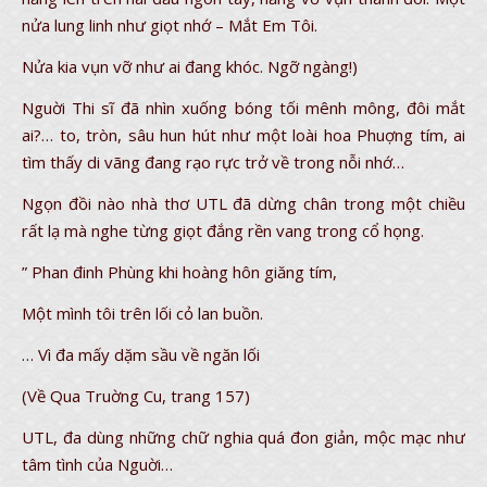
nửa lung linh như giọt nhớ – Mắt Em Tôi.
Nửa kia vụn vỡ như ai đang khóc. Ngỡ ngàng!)
Nguời Thi sĩ đã nhìn xuống bóng tối mênh mông, đôi mắt
ai?… to, tròn, sâu hun hút như một loài hoa Phuợng tím, ai
tìm thấy di vãng đang rạo rực trở về trong nỗi nhớ…
Ngọn đồi nào nhà thơ UTL đã dừng chân trong một chiều
rất lạ mà nghe từng giọt đắng rền vang trong cổ họng.
” Phan đinh Phùng khi hoàng hôn giăng tím,
Một mình tôi trên lối cỏ lan buồn.
… Vì đa mấy dặm sầu về ngăn lối
(Về Qua Truờng Cu, trang 157)
UTL, đa dùng những chữ nghia quá đon giản, mộc mạc như
tâm tình của Nguời…