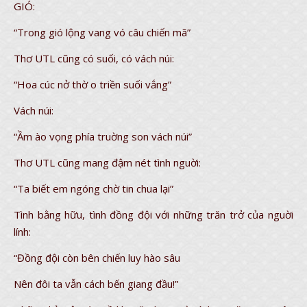
GIÓ:
“Trong gió lộng vang vó câu chiến mã”
Thơ UTL cũng có suối, có vách núi:
“Hoa cúc nở thờ o triền suối vắng”
Vách núi:
“Ầm ào vọng phía truờng son vách núi”
Thơ UTL cũng mang đậm nét tình nguời:
“Ta biết em ngóng chờ tin chua lại”
Tình bằng hữu, tình đồng đội với những trăn trở của nguời
lính:
“Đồng đội còn bên chiến luy hào sâu
Nên đôi ta vẫn cách bến giang đầu!”