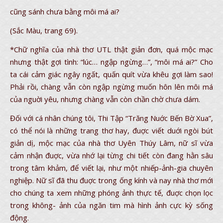
cũng sánh chưa bằng môi má ai?
(Sắc Màu, trang 69).
*Chữ nghĩa của nhà thơ UTL thật giản đơn, quá mộc mạc
nhưng thật gợi tình: “lúc… ngập ngừng…”, “môi má ai?” Cho
ta cái cảm giác ngây ngất, quấn quít vừa khêu gợi làm sao!
Phải rồi, chàng vẫn còn ngập ngừng muốn hôn lên môi má
của nguời yêu, nhưng chàng vẫn còn chần chờ chưa dám.
Đối với cá nhân chúng tôi, Thi Tập “Trăng Nuớc Bến Bờ Xua”,
có thể nói là những trang thơ hay, đuợc viết duới ngòi bút
giản dị, mộc mạc của nhà thơ Uyên Thúy Lâm, nữ sĩ vừa
cảm nhận đuợc, vừa nhớ lại từng chi tiết còn đang hằn sâu
trong tâm khảm, để viết lại, như một nhiếp-ảnh-gia chuyên
nghiệp. Nữ sĩ đã thu đuợc trong ống kính và nay nhà thơ mới
cho chúng ta xem những phóng ảnh thực tế, đuợc chọn lọc
trong không- ảnh của ngăn tim mà hình ảnh cực kỳ sống
động.