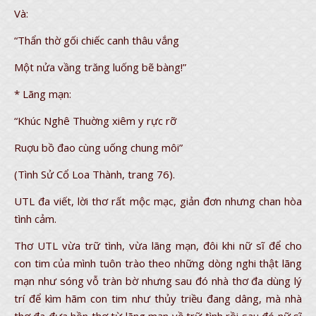
Và:
“Thẩn thờ gối chiếc canh thâu vắng
Một nửa vầng trăng luống bẽ bàng!”
* Lãng mạn:
“Khúc Nghê Thuờng xiêm y rực rỡ
Ruợu bồ đao cùng uống chung môi”
(Tình Sử Cổ Loa Thành, trang 76).
UTL đa viết, lời thơ rất mộc mạc, giản đơn nhưng chan hòa
tình cảm.
Thơ UTL vừa trữ tình, vừa lãng mạn, đôi khi nữ sĩ để cho
con tim của mình tuôn trào theo những dòng nghi thật lãng
mạn như sóng vỗ tràn bờ nhưng sau đó nhà thơ đa dùng lý
trí để kìm hãm con tim như thủy triều đang dâng, mà nhà