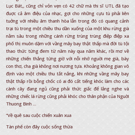
Lục Bát,, cũng chỉ vỏn vẹn có 42 chữ mà thi sĩ UTL đã tạo
đuợc cả âm điệu của nhạc, gợi cho những cựu tù phải liên
tuởng với nhiều âm thanh hòa lẫn trong đó có quang cảnh
trại tù trong một chiều thu dần xuống của một khu rừng già
nằm sâu trong những cánh rừng trùng trùng điệp điệp xa
phố thị muôn dặm với vầng mây bay thật thấp mà đời tù tội
thao thức từng đem từ năm này qua năm khác, rồi mơ về
những chiến thắng từng giờ với nỗi nhớ nguời mẹ già, bày
con thơ, cha già không nơi nương tựa. Khoảng không gian vô
định vào một chiều thu tắt nắng, khi những vầng mây bay
thật thấp rồi bỗng chốc có ai đó cất tiếng khóc làm cho các
cành cây đang ngủ cũng phải thức giấc để lắng nghe và
những chiếc lá rừng cũng phải khóc cho thân phận của Nguời
Thuong Binh …
“Về quê sau cuộc chiến xuân xua
Tàn phế còn đây cuộc sống thừa