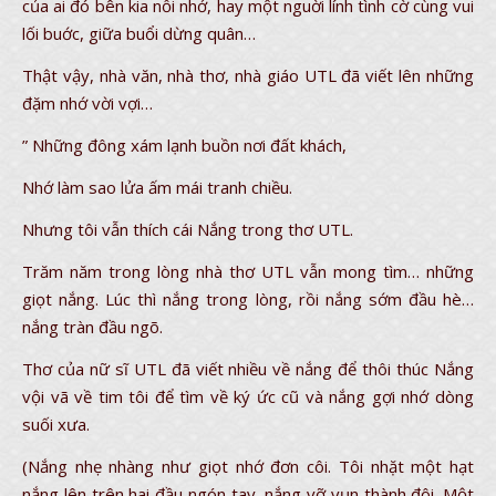
của ai đó bên kia nỗi nhớ, hay một nguời lính tình cờ cùng vui
lối buớc, giữa buổi dừng quân…
Thật vậy, nhà văn, nhà thơ, nhà giáo UTL đã viết lên những
đặm nhớ vời vợi…
” Những đông xám lạnh buồn nơi đất khách,
Nhớ làm sao lửa ấm mái tranh chiều.
Nhưng tôi vẫn thích cái Nắng trong thơ UTL.
Trăm năm trong lòng nhà thơ UTL vẫn mong tìm… những
giọt nắng. Lúc thì nắng trong lòng, rồi nắng sớm đầu hè…
nắng tràn đầu ngõ.
Thơ của nữ sĩ UTL đã viết nhiều về nắng để thôi thúc Nắng
vội vã về tim tôi để tìm về ký ức cũ và nắng gợi nhớ dòng
suối xưa.
(Nắng nhẹ nhàng như giọt nhớ đơn côi. Tôi nhặt một hạt
nắng lên trên hai đầu ngón tay, nắng vỡ vụn thành đôi. Một