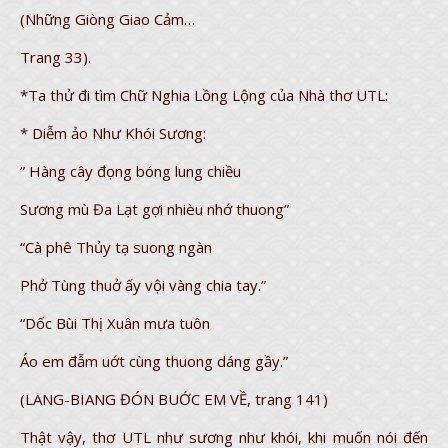
(Những Giòng Giao Cảm…
Trang 33).
*Ta thử đi tìm Chữ Nghia Lồng Lộng của Nhà thơ UTL:
* Diễm ảo Như Khói Sương:
” Hàng cây đọng bóng lung chiều
Sương mù Đa Lạt gợi nhièu nhớ thuong”
“Cà phê Thủy tạ suong ngàn
Phở Tùng thuở ấy vội vàng chia tay.”
“Dốc Bùi Thị Xuân mưa tuôn
Áo em đẫm uớt cùng thuong dáng gầy.”
(LANG-BIANG ĐÓN BUỚC EM VỀ, trang 141)
Thật vậy, thơ UTL như sương như khói, khi muốn nói đến