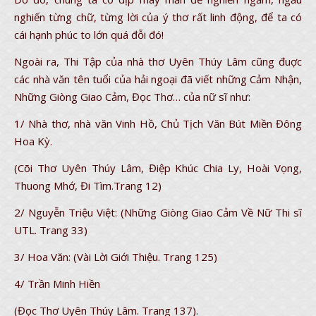
nghiến từng chữ, từng lời của ý thơ rất linh động, để ta có
cái hạnh phúc to lớn quá đỗi đó!
Ngoài ra, Thi Tập của nhà thơ Uyên Thúy Lâm cũng đuợc
các nhà văn tên tuổi của hải ngoại đã viết những Cảm Nhận,
Những Giòng Giao Cảm, Đọc Thơ… của nữ sĩ như:
1/ Nhà thơ, nhà văn Vinh Hồ, Chủ Tịch Văn Bút Miền Đông
Hoa Kỳ.
(Cõi Thơ Uyên Thúy Lâm, Điệp Khúc Chia Ly, Hoài Vọng,
Thuong Mhớ, Đi Tìm.Trang 12)
2/ Nguyễn Triệu Việt: (Những Giòng Giao Cảm Về Nữ Thi sĩ
UTL. Trang 33)
3/ Hoa Văn: (Vài Lời Giới Thiệu. Trang 125)
4/ Trần Minh Hiền
(Đọc Thơ Uyên Thúy Lâm. Trang 137).