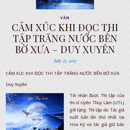
VĂN
CẢM XÚC KHI ĐỌC THI
TẬP TRĂNG NƯỚC BẾN
BỜ XƯA – DUY XUYÊN
July 27, 2017
CẢM XÚC KHI ĐỌC THI TẬP TRĂNG NƯỚC BẾN BỜ XƯA
Duy Xuyên
Tôi nhận đuợc Thi tập của
thi sĩ Uyên Thúy Lâm (UTL)
gởi tặng. Thi tập do Tác giả
xuất bản lần thứ nhất tại
Hoa Kỳ và tác giả giữ bản