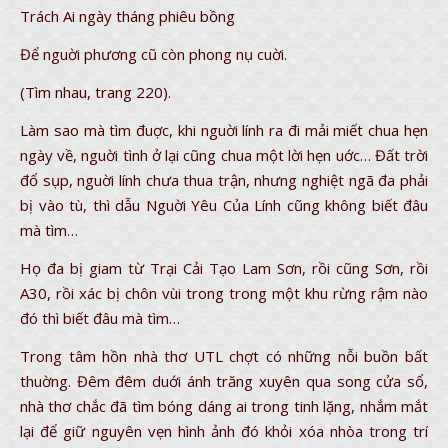
Trách Ai ngày tháng phiêu bồng
Để nguời phương cũ còn phong nụ cuời.
(Tìm nhau, trang 220).
Làm sao mà tìm đuợc, khi nguời lính ra đi mải miết chua hẹn
ngày về, nguời tình ở lại cũng chua một lời hẹn uớc… Đất trời
đổ sụp, nguời lính chưa thua trận, nhưng nghiệt ngã đa phải
bị vào tù, thì dẫu Nguời Yêu Của Lính cũng không biết đâu
mà tìm…
Họ đa bị giam từ Trại Cải Tạo Lam Sơn, rồi cũng Sơn, rồi
A30, rồi xác bị chôn vùi trong trong một khu rừng rậm nào
đó thì biết đâu mà tìm…
Trong tâm hồn nhà thơ UTL chợt có những nỗi buồn bất
thuờng. Đêm đêm duới ánh trăng xuyên qua song cửa sổ,
nhà thơ chắc đã tìm bóng dáng ai trong tinh lặng, nhắm mắt
lại để giữ nguyên vẹn hình ảnh đó khỏi xóa nhòa trong trí