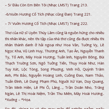
– 5/ Đâu Còn Em Bên Tôi (Nhạc LMST) Trang 213.
-6/Vuờn Hương Cổ Tích (Nhạc cũng Đan) Trang 221.
– 7/ Vuờn Hương Cổ Tích (Nhạc LMST) Trang 222.
Thơ của nữ sĩ Uyên Thúy Lâm cũng là nguồn hứng cho nhiều
thi nhân khác, nên thi tập của nhà thơ cũng đa đuợc nhiều thi
nhân thành danh ở hải ngoại như Hoa Văn, Tuờng Vy, Lê
Ngọc Kha, Vũ Linh Huy, Thương Anh, Tạo Ân, Nguyễn Thanh
Ty, Tố Anh, Mây Hoài Hương, Tuấn ìinh, Nguyên Bông, Bùi
Thạch Truờng Sơn, Ngô Tuởng Tiến, Thụy Hoài Như, Hàn
Tuy Xát, Lộc Tòng, Song Phuợng, Vinh Hồ, Quỳnh Trâm
Anh, Phi Bảo, Nguyễn Hoàng Linh, Cuồng Đao, Nam Thảo,
Tuấn Đình, Lê Dung Phạm Phú, Nguời Xứ Vạn, Duy Quang,
Trần Minh Hiền, Lê Phi Ô, Lãng…, Trần Doãn Nho, Trăng
Ngàn, Lê Thị Hoài Niệm, Trần Thu Miên, Mây Hoài Hương..
*Xuớng – *Họa.
Do đó, chúng ta có dịp may mắn để nghiền ngẫm, ngấu