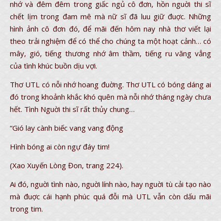
nhớ và đêm đêm trong giấc ngủ cô đơn, hồn nguời thi sĩ
chết lịm trong đam mê mà nữ sĩ đã luu giữ đuợc. Những
hình ảnh cô đơn đó, để mãi đến hôm nay nhà thơ viết lại
theo trải nghiệm để có thể cho chúng ta một hoạt cảnh… có
mây, gió, tiếng thương nhớ âm thầm, tiếng ru văng vẳng
của tình khúc buồn dịu vợi.
Thơ UTL có nỗi nhớ hoang đuờng. Thơ UTL có bóng dáng ai
đó trong khoảnh khắc khó quên mà nỗi nhớ tháng ngày chưa
hết. Tình Nguời thi sĩ rất thủy chung…
“Gió lay cành biếc vang vang động
Hình bóng ai còn ngự đáy tim!
(Xao Xuyến Lòng Đon, trang 224).
Ai đó, nguời tình nào, nguời lính nào, hay nguời tù cải tạo nào
mà đuợc cái hạnh phúc quá đỗi mà UTL vẫn còn dấu mãi
trong tim.