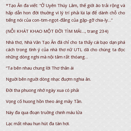
*Tạo Ân đa viết: “Ở Uyên Thúy Lâm, thế giới ão trải rộng và
hấp dẫn hon đời thuờng vì lý trí phải lùi lại để dành chỗ cho
tiếng nói của con-tim-ngọt-đắng của gặp-gỡ chia-ly…”
(NỖI KHÁT KHAO MỘT ĐỜI TÌM MÃI…, trang 234)
Nhà thơ, Nhà Văn Tạo Ân đã chỉ cho ta thấy cái bạo dạn phá
cách trong tình ý của nhà thơ nữ UTL dã cho chúng ta đọc
những dòng nghi mà nội tâm rất thóang…
“Ta bên nhau chung lời Thơ thân ái
Nguời bên nguời dòng nhạc đuợm nghia ân.
Đời tha phuong nhớ ngày xua có phải
Vọng cố huong hồn theo áng mây Tần.
Này đa qua đoạn truờng chinh máu lửa
Lạc mất nhau hun hút đa tàn hơi.