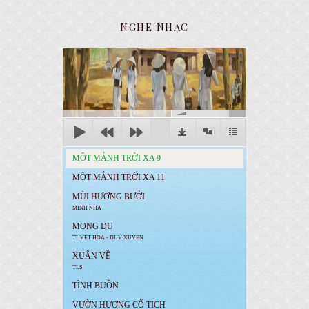
NGHE NHẠC
00:00
MÔT MẢNH TRỜI XA 9
MÔT MẢNH TRỜI XA 11
MÙI HƯƠNG BƯỞI
MINH NHA
MONG DU
TUYET HOA - DUY XUYEN
XUÂN VỀ
TLS
TÌNH BUỒN
VƯỜN HƯƠNG CỔ TICH