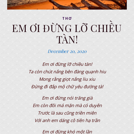
THƠ
EM ƠI ĐỪNG LỠ CHIỀU
TÀN!
December 20, 2020
Em ơi đừng lỡ chiều tàn!
Ta còn chút nắng bên đàng quạnh hiu
Mong rằng giọt nắng liu xiu
Đừng đi đắp mộ chữ yêu đường tà!
Em ơi đừng nói trăng già
Em còn đôi má mặn mà có duyên
Trước là sau cũng triền miên
Với anh em dáng cô tiên hạ trần
Em ơi đừng khó một lần