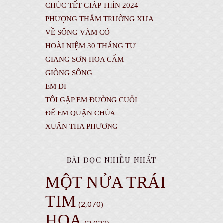
CHÚC TẾT GIÁP THÌN 2024
PHƯỢNG THẮM TRƯỜNG XƯA
VỀ SÔNG VÀM CỎ
HOÀI NIỆM 30 THÁNG TƯ
GIANG SƠN HOA GẤM
GIÒNG SÔNG
EM ĐI
TÔI GẶP EM ĐƯỜNG CUỐI
ĐỂ EM QUẬN CHÚA
XUÂN THA PHƯƠNG
BÀI ĐỌC NHIỀU NHẤT
MỘT NỬA TRÁI
TIM
(2,070)
HỌA
(2,022)