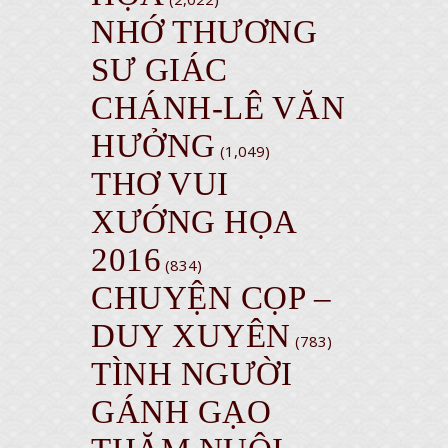
NHỚ THƯƠNG
SƯ GIÁC
CHÁNH-LÊ VĂN
HƯỞNG
(1,049)
THƠ VUI
XƯỚNG HỌA
2016
(834)
CHUYỆN CỌP –
DUY XUYÊN
(783)
TÌNH NGƯỜI
GÁNH GẠO