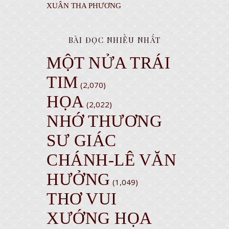
XUÂN THA PHƯƠNG
BÀI ĐỌC NHIỀU NHẤT
MỘT NỬA TRÁI
TIM
(2,070)
HỌA
(2,022)
NHỚ THƯƠNG
SƯ GIÁC
CHÁNH-LÊ VĂN
HƯỞNG
(1,049)
THƠ VUI
XƯỚNG HỌA