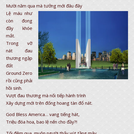
Mười năm qua mà tưởng mới đâu đây
Lệ máu như
còn đong
đầy khóe
mắt.
Trong vỡ
nát đau
thương ngập
đất
Ground Zero
rồi cũng phải
hồi sinh.
Vượt đau thương mà nối tiếp hành trình
Xây dựng mới trên đống hoang tàn đổ nát.
God Bless America… vang tiếng hát,
Triệu đóa hoa, bao lệ nến cho đầy?!
Tối đêm qua, muôn người thấy vút tầng mây