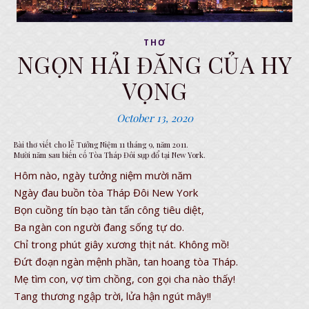
THƠ
NGỌN HẢI ĐĂNG CỦA HY
VỌNG
October 13, 2020
Bài thơ viết cho lễ Tưởng Niệm 11 tháng 9, năm 2011.
Mười năm sau biến cố Tòa Tháp Đôi sụp đổ tại New York.
Hôm nào, ngày tưởng niệm mười năm
Ngày đau buồn tòa Tháp Đôi New York
Bọn cuồng tín bạo tàn tấn công tiêu diệt,
Ba ngàn con người đang sống tự do.
Chỉ trong phút giây xương thịt nát. Không mồ!
Đứt đoạn ngàn mệnh phần, tan hoang tòa Tháp.
Mẹ tìm con, vợ tìm chồng, con gọi cha nào thấy!
Tang thương ngập trời, lửa hận ngút mây!!