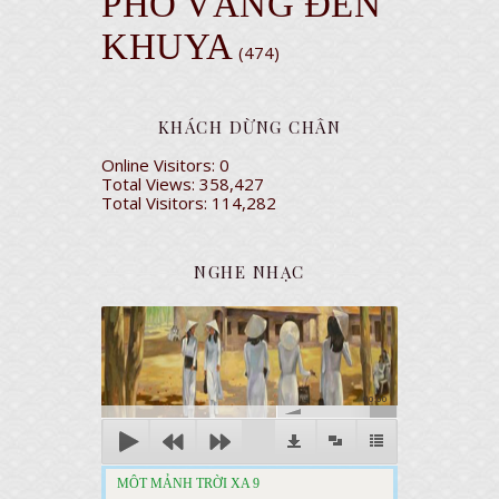
PHỐ VẮNG ĐÈN
KHUYA
(474)
KHÁCH DỪNG CHÂN
Online Visitors:
0
Total Views:
358,427
Total Visitors:
114,282
NGHE NHẠC
00:00
MÔT MẢNH TRỜI XA 9