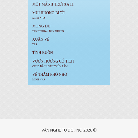
MÔT MẢNH TRỜI XA 11
MÙI HƯƠNG BƯỞI
MINH NHA
MONG DU
TUYET HOA - DUY XUYEN
XUÂN VỀ
TLS
TÌNH BUỒN
VƯỜN HƯƠNG CỔ TICH
CUNG ĐÀN-UYÊN THÚY LÂM
VỀ THĂM PHỐ NHỎ
MINH NHA
VĂN NGHE TU DO, INC. 2026 ©