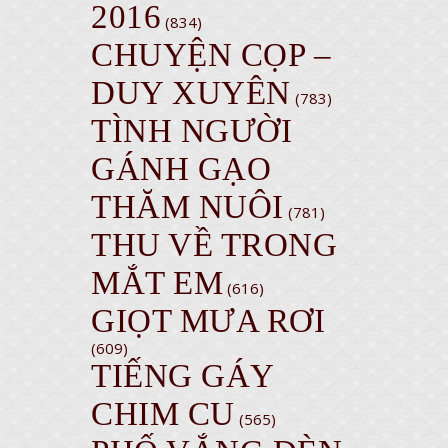
2016
(834)
CHUYỆN CỌP –
DUY XUYÊN
(783)
TÌNH NGƯỜI
GÁNH GẠO
THĂM NUÔI
(781)
THU VỀ TRONG
MẮT EM
(616)
GIỌT MƯA RƠI
(609)
TIẾNG GÁY
CHIM CU
(565)