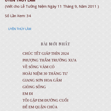
UYÊN THÚY LÂM
(Viết cho Lễ Tưởng Niệm Ngày 11 Tháng 9, Năm 2011 )
Số Lần Xem:
34
UYÊN THÚY LÂM
BÀI MỚI NHẤT
CHÚC TẾT GIÁP THÌN 2024
PHƯỢNG THẮM TRƯỜNG XƯA
VỀ SÔNG VÀM CỎ
HOÀI NIỆM 30 THÁNG TƯ
GIANG SƠN HOA GẤM
GIÒNG SÔNG
EM ĐI
TÔI GẶP EM ĐƯỜNG CUỐI
ĐỂ EM QUẬN CHÚA