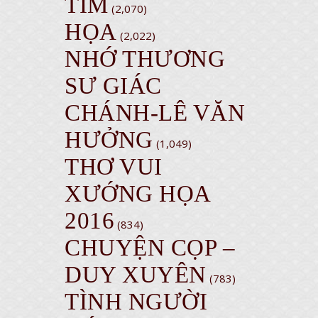
TIM
(2,070)
HỌA
(2,022)
NHỚ THƯƠNG
SƯ GIÁC
CHÁNH-LÊ VĂN
HƯỞNG
(1,049)
THƠ VUI
XƯỚNG HỌA
2016
(834)
CHUYỆN CỌP –
DUY XUYÊN
(783)
TÌNH NGƯỜI