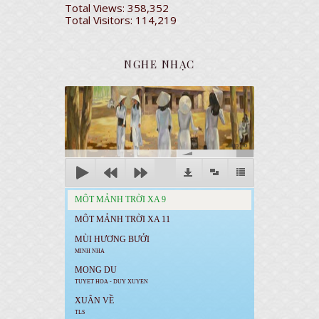
Total Views:
358,352
Total Visitors:
114,219
NGHE NHẠC
00:00
MÔT MẢNH TRỜI XA 9
MÔT MẢNH TRỜI XA 11
MÙI HƯƠNG BƯỞI
MINH NHA
MONG DU
TUYET HOA - DUY XUYEN
XUÂN VỀ
TLS