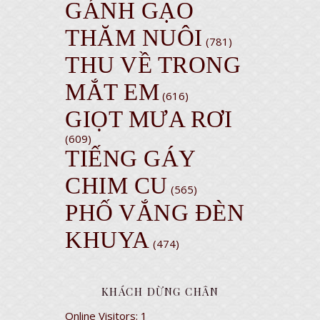
GÁNH GẠO
THĂM NUÔI
(781)
THU VỀ TRONG
MẮT EM
(616)
GIỌT MƯA RƠI
(609)
TIẾNG GÁY
CHIM CU
(565)
PHỐ VẮNG ĐÈN
KHUYA
(474)
KHÁCH DỪNG CHÂN
Online Visitors:
1