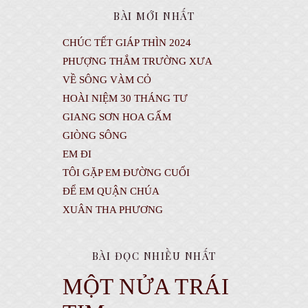
BÀI MỚI NHẤT
CHÚC TẾT GIÁP THÌN 2024
PHƯỢNG THẮM TRƯỜNG XƯA
VỀ SÔNG VÀM CỎ
HOÀI NIỆM 30 THÁNG TƯ
GIANG SƠN HOA GẤM
GIÒNG SÔNG
EM ĐI
TÔI GẶP EM ĐƯỜNG CUỐI
ĐỂ EM QUẬN CHÚA
XUÂN THA PHƯƠNG
BÀI ĐỌC NHIỀU NHẤT
MỘT NỬA TRÁI