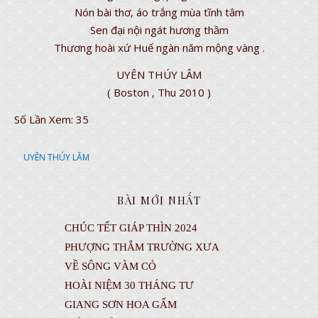
Nón bài thơ, áo trắng mùa tĩnh tâm
Sen đại nội ngát hương thầm
Thương hoài xứ Huế ngàn năm mộng vàng .
UYÊN THÚY LÂM
( Boston , Thu 2010 )
Số Lần Xem:
35
UYÊN THÚY LÂM
BÀI MỚI NHẤT
CHÚC TẾT GIÁP THÌN 2024
PHƯỢNG THẮM TRƯỜNG XƯA
VỀ SÔNG VÀM CỎ
HOÀI NIỆM 30 THÁNG TƯ
GIANG SƠN HOA GẤM