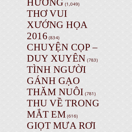
HƯỞNG
(1,049)
THƠ VUI
XƯỚNG HỌA
2016
(834)
CHUYỆN CỌP –
DUY XUYÊN
(783)
TÌNH NGƯỜI
GÁNH GẠO
THĂM NUÔI
(781)
THU VỀ TRONG
MẮT EM
(616)
GIỌT MƯA RƠI