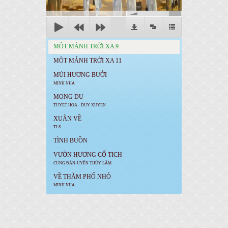
00:00
MÔT MẢNH TRỜI XA 9
MÔT MẢNH TRỜI XA 11
MÙI HƯƠNG BƯỞI
MINH NHA
MONG DU
TUYET HOA - DUY XUYEN
XUÂN VỀ
TLS
TÌNH BUỒN
VƯỜN HƯƠNG CỔ TICH
CUNG ĐÀN-UYÊN THÚY LÂM
VỀ THĂM PHỐ NHỎ
MINH NHA