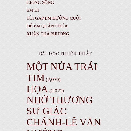
GIÒNG SÔNG
EM ĐI
TÔI GẶP EM ĐƯỜNG CUỐI
ĐỂ EM QUẬN CHÚA
XUÂN THA PHƯƠNG
BÀI ĐỌC NHIỀU NHẤT
MỘT NỬA TRÁI
TIM
(2,070)
HỌA
(2,022)
NHỚ THƯƠNG
SƯ GIÁC
CHÁNH-LÊ VĂN