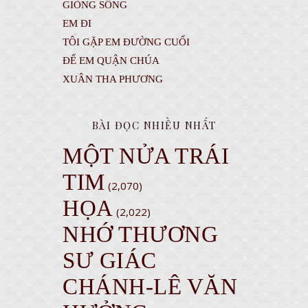
GIÒNG SÔNG
EM ĐI
TÔI GẶP EM ĐƯỜNG CUỐI
ĐỂ EM QUẬN CHÚA
XUÂN THA PHƯƠNG
BÀI ĐỌC NHIỀU NHẤT
MỘT NỬA TRÁI
TIM
(2,070)
HỌA
(2,022)
NHỚ THƯƠNG
SƯ GIÁC
CHÁNH-LÊ VĂN