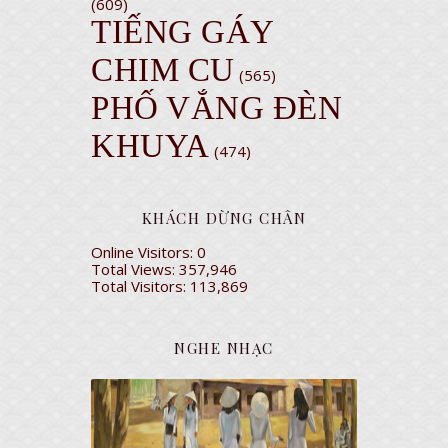
(609)
TIẾNG GÁY
CHIM CU
(565)
PHỐ VẮNG ĐÈN
KHUYA
(474)
KHÁCH DỪNG CHÂN
Online Visitors:
0
Total Views:
357,946
Total Visitors:
113,869
NGHE NHẠC