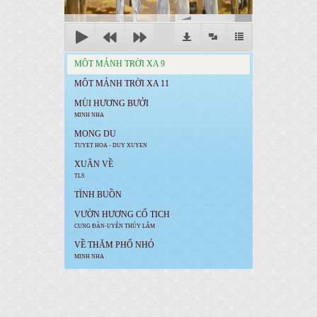
00:00
MÔT MẢNH TRỜI XA 9
MÔT MẢNH TRỜI XA 11
MÙI HƯƠNG BƯỞI
MINH NHA
MONG DU
TUYET HOA - DUY XUYEN
XUÂN VỀ
TLS
TÌNH BUỒN
VƯỜN HƯƠNG CỔ TICH
CUNG ĐÀN-UYÊN THÚY LÂM
VỀ THĂM PHỐ NHỎ
MINH NHA