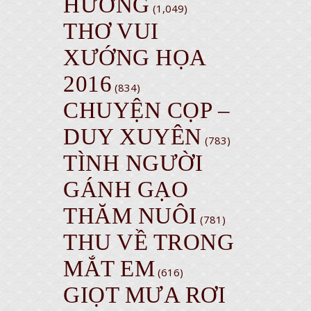
HƯỞNG
(1,049)
THƠ VUI
XƯỚNG HỌA
2016
(834)
CHUYỆN CỌP –
DUY XUYÊN
(783)
TÌNH NGƯỜI
GÁNH GẠO
THĂM NUÔI
(781)
THU VỀ TRONG
MẮT EM
(616)
GIỌT MƯA RƠI