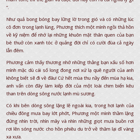
“.
Như quả bong bóng bay lững lờ trong gió và có những lúc
cô đơn trong lạnh lùng, Phương thích một mình ngồi thả hồn
về kỹ niệm để nhớ lại những khuôn mặt thân quen của bạn
bè thuở còn xanh tóc ở quảng đời chỉ có cười đùa cả ngày
lẫn đêm.
Phương cảm thấy thương nhớ những thằng bạn xấu số hơn
mình mặc dù cái số long đong nơi xứ lạ quê người của anh
không biết sẽ đi về đâu! Cứ hết mùa thu nầy đến mùa hạ kia,
anh vẩn còn đây làm kiếp đời của một loài chim biển kêu
than trên dòng sông nước lạnh mù sương.
Có khi bên dòng sông lặng lẽ ngoài kia, trong hơi lạnh của
chiều đông mưa bay lớt phớt, Phương một mình thầm lặng
đứng nhìn trời, nhìn mây và nhìn những giọt mưa buồn rơi
rơi lên sóng nước cho hồn phiêu du trở về thăm lại dĩ vàng
xa xưa.