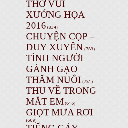
THƠ VUI
XƯỚNG HỌA
2016
(834)
CHUYỆN CỌP –
DUY XUYÊN
(783)
TÌNH NGƯỜI
GÁNH GẠO
THĂM NUÔI
(781)
THU VỀ TRONG
MẮT EM
(616)
GIỌT MƯA RƠI
(609)