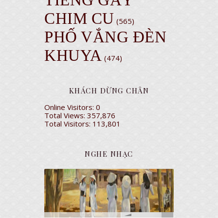
TIẾNG GÁY
CHIM CU
(565)
PHỐ VẮNG ĐÈN
KHUYA
(474)
KHÁCH DỪNG CHÂN
Online Visitors:
0
Total Views:
357,876
Total Visitors:
113,801
NGHE NHẠC
00:00