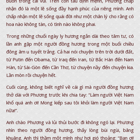
buồn trong cái vui. Trên con tàu định mệnh, Phương chấp
nhận đó là một lẽ sống đầy hạnh phúc của riêng mình. Anh
chấp nhận một lẽ sống quái đời như một chân lý cho rằng có
hoa nào không tàn, có tình nào không phai.
Trong những chuổi ngày ly hương ngắn dài theo tâm tư, có
lần anh gặp một người đồng hương trong một buổi chiều
đông âm u tuyết trắng. Cả hai nói chuyện trên trời dưới đất,
từ Putin đến Obama, từ Iraq đến Iran, từ Bắc Hàn đến Nam
Hàn, từ Sài-Gòn đến Cần Thơ, từ chuyện nầy đến chuyện kia.
Lần mòn rồi chuyện hết.
Cuối cùng, không biết nghĩ về cái gì mà người đồng hương
thở dài với Phương trước khi chia tay: “Làm người Việt Nam
khổ quá anh ơi! Mong kiếp sau tôi khỏi làm người Việt Nam
nữa!”.
Anh chào Phương và lủi thủi bước đi không ngó lại. Phương
nhìn theo người đồng hương, thấy lòng bùi ngùi, bâng
khuâng. Anh thì thầm một mình như hơi gió thoảng: “Bạn ơi!