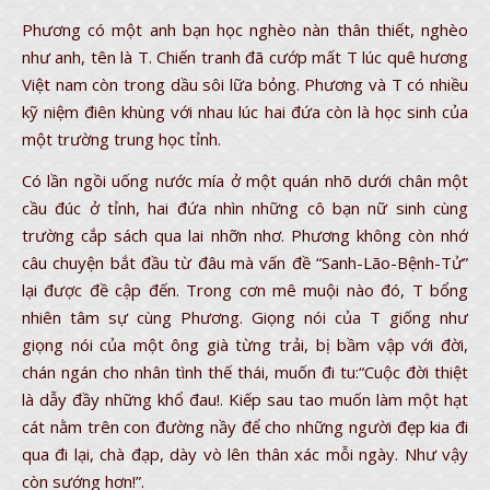
Phương có một anh bạn học nghèo nàn thân thiết, nghèo
như anh, tên là T. Chiến tranh đã cướp mất T lúc quê hương
Việt nam còn trong dầu sôi lữa bỏng. Phương và T có nhiều
kỹ niệm điên khùng với nhau lúc hai đứa còn là học sinh của
một trường trung học tỉnh.
Có lần ngồi uống nước mía ở một quán nhõ dưới chân một
cầu đúc ở tỉnh, hai đứa nhìn những cô bạn nữ sinh cùng
trường cắp sách qua lai nhỡn nhơ. Phương không còn nhớ
câu chuyện bắt đầu từ đâu mà vấn đề “Sanh-Lão-Bệnh-Tử”
lại được đề cập đến. Trong cơn mê muội nào đó, T bổng
nhiên tâm sự cùng Phương. Giọng nói của T giống như
giọng nói của một ông già từng trải, bị bầm vập với đời,
chán ngán cho nhân tình thế thái, muốn đi tu:“Cuộc đời thiệt
là dẫy đầy những khổ đau!. Kiếp sau tao muốn làm một hạt
cát nằm trên con đường nầy để cho những người đẹp kia đi
qua đi lại, chà đạp, dày vò lên thân xác mỗi ngày. Như vậy
còn sướng hơn!”.