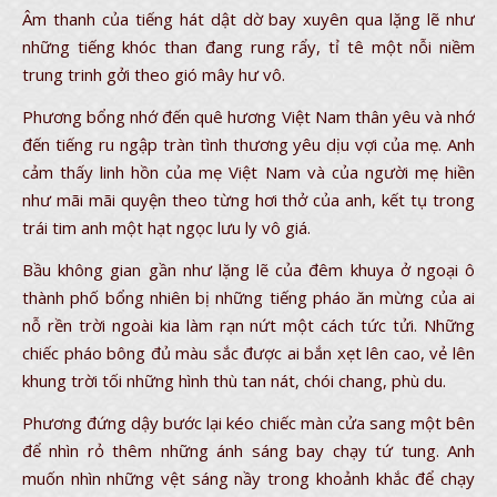
Âm thanh của tiếng hát dật dờ bay xuyên qua lặng lẽ như
những tiếng khóc than đang rung rẩy, tỉ tê một nỗi niềm
trung trinh gởi theo gió mây hư vô.
Phương bổng nhớ đến quê hương Việt Nam thân yêu và nhớ
đến tiếng ru ngập tràn tình thương yêu dịu vợi của mẹ. Anh
cảm thấy linh hồn của mẹ Việt Nam và của người mẹ hiền
như mãi mãi quyện theo từng hơi thở của anh, kết tụ trong
trái tim anh một hạt ngọc lưu ly vô giá.
Bầu không gian gần như lặng lẽ của đêm khuya ở ngoại ô
thành phố bổng nhiên bị những tiếng pháo ăn mừng của ai
nỗ rền trời ngoài kia làm rạn nứt một cách tức tửi. Những
chiếc pháo bông đủ màu sắc được ai bắn xẹt lên cao, vẻ lên
khung trời tối những hình thù tan nát, chói chang, phù du.
Phương đứng dậy bước lại kéo chiếc màn cửa sang một bên
để nhìn rỏ thêm những ánh sáng bay chạy tứ tung. Anh
muốn nhìn những vệt sáng nầy trong khoảnh khắc để chạy