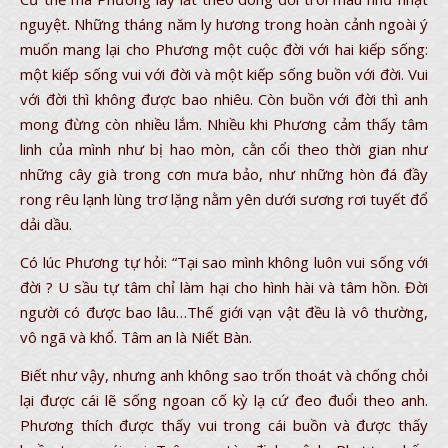
nguyệt. Những tháng năm ly hương trong hoàn cảnh ngoài ý
muốn mang lại cho Phương một cuộc đời với hai kiếp sống:
một kiếp sống vui với đời và một kiếp sống buồn với đời. Vui
với đời thì không được bao nhiêu. Còn buồn với đời thì anh
mong đừng còn nhiều lắm. Nhiều khi Phương cảm thấy tâm
linh của mình như bị hao mòn, cằn cổi theo thời gian như
những cây già trong cơn mưa bảo, như những hòn đá đầy
rong rêu lạnh lùng trơ lặng nằm yên dưới sương rơi tuyết đổ
dải dầu.
Có lúc Phương tự hỏi: “Tại sao mình không luôn vui sống với
đời ? U sầu tự tâm chỉ làm hại cho hình hài và tâm hồn. Đời
người có được bao lâu…Thế giới vạn vật đều là vô thường,
vô ngã và khổ. Tâm an là Niết Bàn.
Biết như vậy, nhưng anh không sao trốn thoát và chống chỏi
lại được cái lẽ sống ngoan cố kỳ lạ cứ đeo đuổi theo anh.
Phương thích được thấy vui trong cái buồn và được thấy