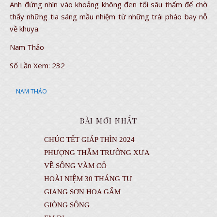
Anh đứng nhìn vào khoảng không đen tối sâu thẩm để chờ
thấy những tia sáng mầu nhiệm từ những trái pháo bay nỗ
về khuya.
Nam Thảo
Số Lần Xem:
232
NAM THẢO
BÀI MỚI NHẤT
CHÚC TẾT GIÁP THÌN 2024
PHƯỢNG THẮM TRƯỜNG XƯA
VỀ SÔNG VÀM CỎ
HOÀI NIỆM 30 THÁNG TƯ
GIANG SƠN HOA GẤM
GIÒNG SÔNG