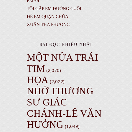
EM ĐI
TÔI GẶP EM ĐƯỜNG CUỐI
ĐỂ EM QUẬN CHÚA
XUÂN THA PHƯƠNG
BÀI ĐỌC NHIỀU NHẤT
MỘT NỬA TRÁI
TIM
(2,070)
HỌA
(2,022)
NHỚ THƯƠNG
SƯ GIÁC
CHÁNH-LÊ VĂN
HƯỞNG
(1,049)