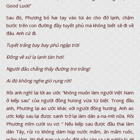
Good Luck!”
Sau đó, Phương bỏ hai tay vào túi áo cho đở lạnh, chậm
bước trên con đường đầy tuyết phủ mà không biết sẽ đi về
đâu. Anh cứ đi.
Tuyết trắng bay bay phủ ngập trời
Đông về xứ lạ lạnh tàn hơi!
Người đâu chẵng thấy đường trơ trắng!
Ai đó không nghe gió rụng rời!
Rồi anh nghĩ lại lời ao ước “không muốn làm người Việt Nam
ở kiếp sau” của người đồng hưong vừa từ biệt. Trong đầu
anh, Phương lại ao ước khác với người đồng hương. Anh ao
ước kiếp sau lại được sanh trở lại làm dân a-na-mít nữa. Rồi
Phương mĩm cười vu vơ: “ Nếu kiếp sau được đầu thai làm
dân Tây, rủi ro không dám húp nước mấm, ăn mấm ruốc,
mấm tôm, thì thế gian và cuộc đời nầy còn ra cái nghĩa lý gì!