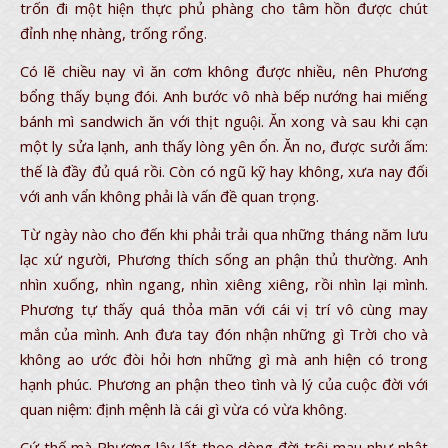
trốn đi một hiện thực phủ phàng cho tâm hồn được chút
đỉnh nhẹ nhàng, trống rổng.
Có lẽ chiều nay vì ăn cơm không được nhiều, nên Phương
bổng thấy bụng đói. Anh bước vô nhà bếp nướng hai miếng
bánh mì sandwich ăn với thịt nguội. Ăn xong và sau khi cạn
một ly sửa lạnh, anh thấy lòng yên ổn. Ăn no, được sưởi ấm:
thế là đầy đủ quá rồi. Còn có ngũ kỹ hay không, xưa nay đối
với anh vẩn không phải là vấn đề quan trọng.
Từ ngày nào cho đến khi phải trải qua những tháng năm lưu
lạc xứ người, Phương thích sống an phận thủ thường. Anh
nhìn xuống, nhìn ngang, nhìn xiêng xiêng, rồi nhìn lại mình.
Phương tự thấy quá thỏa mãn với cái vị trí vô cùng may
mắn của mình. Anh đưa tay đón nhận những gì Trời cho và
không ao ước đòi hỏi hơn những gì mà anh hiện có trong
hạnh phúc. Phương an phận theo tình và lý của cuộc đời với
quan niệm: định mệnh là cái gì vừa có vừa không.
Cứ thế mà Phương lây lất theo dòng đời trôi mau như nhật