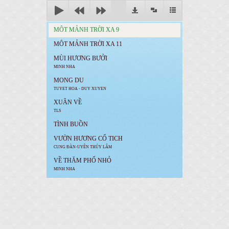
MÔT MẢNH TRỜI XA 9
MÔT MẢNH TRỜI XA 11
MÙI HƯƠNG BƯỞI
MINH NHA
MONG DU
TUYET HOA - DUY XUYEN
XUÂN VỀ
TLS
TÌNH BUỒN
VƯỜN HƯƠNG CỔ TICH
CUNG ĐÀN-UYÊN THÚY LÂM
VỀ THĂM PHỐ NHỎ
MINH NHA