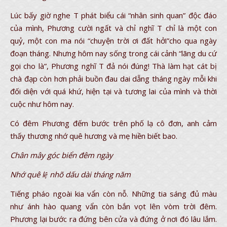
Lúc bấy giờ nghe T phát biểu cái “nhân sinh quan” độc đáo
của mình, Phương cười ngất và chỉ nghĩ T chỉ là một con
quỷ, một con ma nói “chuyện trời ơi đất hởi”cho qua ngày
đoạn tháng. Nhưng hôm nay sống trong cái cảnh “lãng du cứ
gọi cho là”, Phương nghĩ T đả nói đúng! Thà làm hạt cát bị
chà đạp còn hơn phải buồn đau dai dẵng tháng ngày mỗi khi
đối diện với quá khứ, hiện tại và tương lai của mình và thời
cuộc như hôm nay.
Có đêm Phương đếm bước trên phố lạ cô đơn, anh cảm
thấy thương nhớ quê hương và mẹ hiền biết bao.
Chân mây góc biển đêm ngày
Nhớ quê lệ nhõ dấu dài tháng năm
Tiếng pháo ngoài kia vẩn còn nỗ. Những tia sáng đủ màu
như ánh hào quang vẩn còn bắn vọt lên vòm trời đêm.
Phương lại bước ra đứng bên cửa và đứng ở nơi đó lâu lắm.