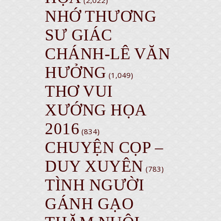
(2,022)
NHỚ THƯƠNG
SƯ GIÁC
CHÁNH-LÊ VĂN
HƯỞNG
(1,049)
THƠ VUI
XƯỚNG HỌA
2016
(834)
CHUYỆN CỌP –
DUY XUYÊN
(783)
TÌNH NGƯỜI
GÁNH GẠO