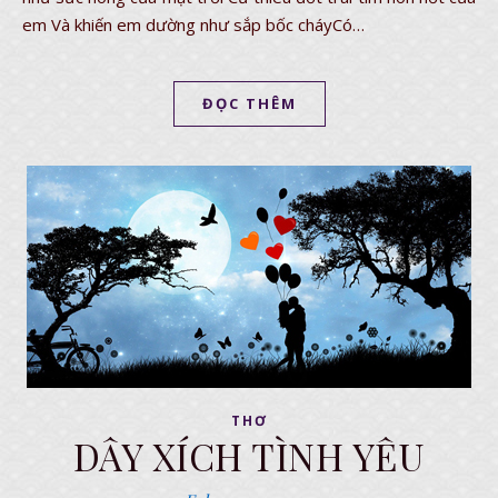
em Và khiến em dường như sắp bốc cháyCó…
ĐỌC THÊM
THƠ
DÂY XÍCH TÌNH YÊU