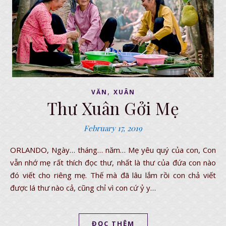
,
VĂN
XUÂN
Thư Xuân Gởi Mẹ
February 17, 2019
ORLANDO, Ngày… tháng… năm… Mẹ yêu quý của con, Con
vẫn nhớ mẹ rất thích đọc thư, nhất là thư của đứa con nào
đó viết cho riêng mẹ. Thế mà đã lâu lắm rồi con chả viết
được lá thư nào cả, cũng chỉ vì con cứ ỷ y…
ĐỌC THÊM