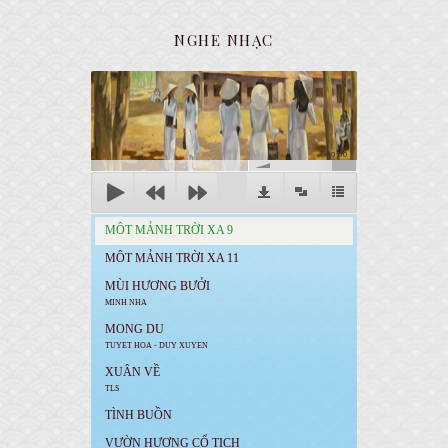
NGHE NHẠC
00:00
MÔT MẢNH TRỜI XA 9
MÔT MẢNH TRỜI XA 11
MÙI HƯƠNG BƯỞI
MINH NHA
MONG DU
TUYET HOA - DUY XUYEN
XUÂN VỀ
TLS
TÌNH BUỒN
VƯỜN HƯƠNG CỔ TICH