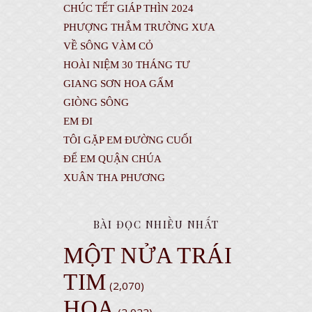
CHÚC TẾT GIÁP THÌN 2024
PHƯỢNG THẮM TRƯỜNG XƯA
VỀ SÔNG VÀM CỎ
HOÀI NIỆM 30 THÁNG TƯ
GIANG SƠN HOA GẤM
GIÒNG SÔNG
EM ĐI
TÔI GẶP EM ĐƯỜNG CUỐI
ĐỂ EM QUẬN CHÚA
XUÂN THA PHƯƠNG
BÀI ĐỌC NHIỀU NHẤT
MỘT NỬA TRÁI
TIM
(2,070)
HỌA