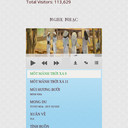
Total Visitors:
113,629
NGHE NHẠC
00:00
MÔT MẢNH TRỜI XA 9
MÔT MẢNH TRỜI XA 11
MÙI HƯƠNG BƯỞI
MINH NHA
MONG DU
TUYET HOA - DUY XUYEN
XUÂN VỀ
TLS
TÌNH BUỒN