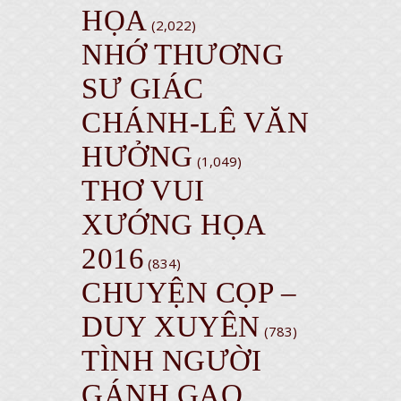
HỌA
(2,022)
NHỚ THƯƠNG
SƯ GIÁC
CHÁNH-LÊ VĂN
HƯỞNG
(1,049)
THƠ VUI
XƯỚNG HỌA
2016
(834)
CHUYỆN CỌP –
DUY XUYÊN
(783)
TÌNH NGƯỜI
GÁNH GẠO