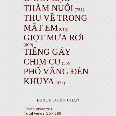
THĂM NUÔI
(781)
THU VỀ TRONG
MẮT EM
(616)
GIỌT MƯA RƠI
(609)
TIẾNG GÁY
CHIM CU
(565)
PHỐ VẮNG ĐÈN
KHUYA
(474)
KHÁCH DỪNG CHÂN
Online Visitors:
0
Total Views:
357,689