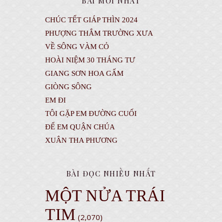
BÀI MỚI NHẤT
CHÚC TẾT GIÁP THÌN 2024
PHƯỢNG THẮM TRƯỜNG XƯA
VỀ SÔNG VÀM CỎ
HOÀI NIỆM 30 THÁNG TƯ
GIANG SƠN HOA GẤM
GIÒNG SÔNG
EM ĐI
TÔI GẶP EM ĐƯỜNG CUỐI
ĐỂ EM QUẬN CHÚA
XUÂN THA PHƯƠNG
BÀI ĐỌC NHIỀU NHẤT
MỘT NỬA TRÁI
TIM
(2,070)