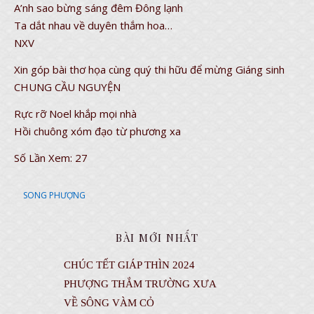
A’nh sao bừng sáng đêm Đông lạnh
Ta dắt nhau về duyên thắm hoa…
NXV
Xin góp bài thơ họa cùng quý thi hữu để mừng Giáng sinh
CHUNG CẦU NGUYỆN
Rực rỡ Noel khắp mọi nhà
Hồi chuông xóm đạo từ phương xa
Số Lần Xem:
27
SONG PHƯỢNG
BÀI MỚI NHẤT
CHÚC TẾT GIÁP THÌN 2024
PHƯỢNG THẮM TRƯỜNG XƯA
VỀ SÔNG VÀM CỎ