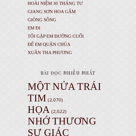
HOÀI NIỆM 30 THÁNG TƯ
GIANG SƠN HOA GẤM
GIÒNG SÔNG
EM ĐI
TÔI GẶP EM ĐƯỜNG CUỐI
ĐỂ EM QUẬN CHÚA
XUÂN THA PHƯƠNG
BÀI ĐỌC NHIỀU NHẤT
MỘT NỬA TRÁI
TIM
(2,070)
HỌA
(2,022)
NHỚ THƯƠNG
SƯ GIÁC