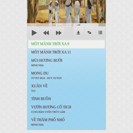
00:00
MÔT MẢNH TRỜI XA 9
MÔT MẢNH TRỜI XA 11
MÙI HƯƠNG BƯỞI
MINH NHA
MONG DU
TUYET HOA - DUY XUYEN
XUÂN VỀ
TLS
TÌNH BUỒN
VƯỜN HƯƠNG CỔ TICH
CUNG ĐÀN-UYÊN THÚY LÂM
VỀ THĂM PHỐ NHỎ
MINH NHA