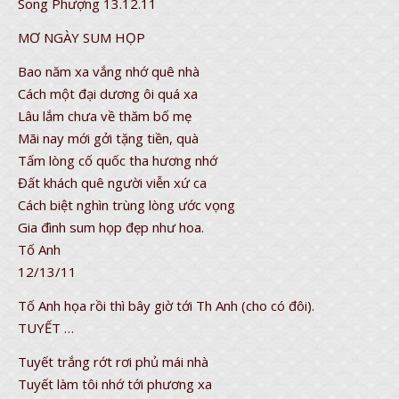
Song Phượng 13.12.11
MƠ NGÀY SUM HỌP
Bao năm xa vắng nhớ quê nhà
Cách một đại dương ôi quá xa
Lâu lắm chưa về thăm bố mẹ
Mãi nay mới gởi tặng tiền, quà
Tấm lòng cố quốc tha hương nhớ
Đất khách quê người viễn xứ ca
Cách biệt nghìn trùng lòng ước vọng
Gia đình sum họp đẹp như hoa.
Tố Anh
12/13/11
Tố Anh họa rồi thì bây giờ tới Th Anh (cho có đôi).
TUYẾT …
Tuyết trắng rớt rơi phủ mái nhà
Tuyết làm tôi nhớ tới phương xa