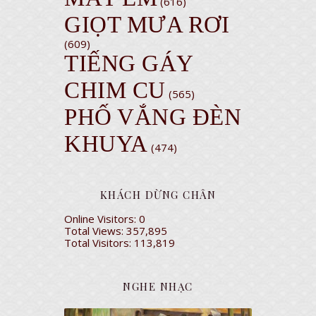
(616)
GIỌT MƯA RƠI
(609)
TIẾNG GÁY
CHIM CU
(565)
PHỐ VẮNG ĐÈN
KHUYA
(474)
KHÁCH DỪNG CHÂN
Online Visitors:
0
Total Views:
357,895
Total Visitors:
113,819
NGHE NHẠC