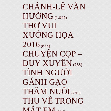
CHÁNH-LÊ VĂN
HƯỞNG
(1,049)
THƠ VUI
XƯỚNG HỌA
2016
(834)
CHUYỆN CỌP –
DUY XUYÊN
(783)
TÌNH NGƯỜI
GÁNH GẠO
THĂM NUÔI
(781)
THU VỀ TRONG
MẮT EM