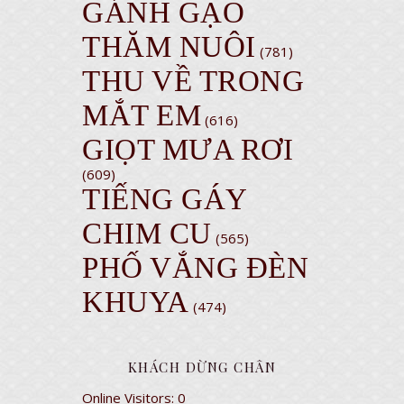
GÁNH GẠO
THĂM NUÔI
(781)
THU VỀ TRONG
MẮT EM
(616)
GIỌT MƯA RƠI
(609)
TIẾNG GÁY
CHIM CU
(565)
PHỐ VẮNG ĐÈN
KHUYA
(474)
KHÁCH DỪNG CHÂN
Online Visitors:
0