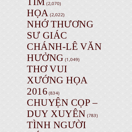
TIM
(2,070)
HỌA
(2,022)
NHỚ THƯƠNG
SƯ GIÁC
CHÁNH-LÊ VĂN
HƯỞNG
(1,049)
THƠ VUI
XƯỚNG HỌA
2016
(834)
CHUYỆN CỌP –
DUY XUYÊN
(783)
TÌNH NGƯỜI