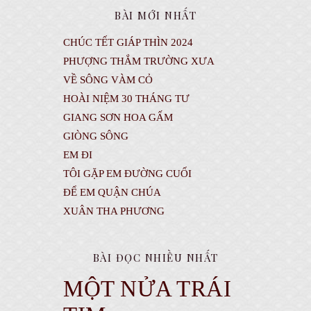
BÀI MỚI NHẤT
CHÚC TẾT GIÁP THÌN 2024
PHƯỢNG THẮM TRƯỜNG XƯA
VỀ SÔNG VÀM CỎ
HOÀI NIỆM 30 THÁNG TƯ
GIANG SƠN HOA GẤM
GIÒNG SÔNG
EM ĐI
TÔI GẶP EM ĐƯỜNG CUỐI
ĐỂ EM QUẬN CHÚA
XUÂN THA PHƯƠNG
BÀI ĐỌC NHIỀU NHẤT
MỘT NỬA TRÁI