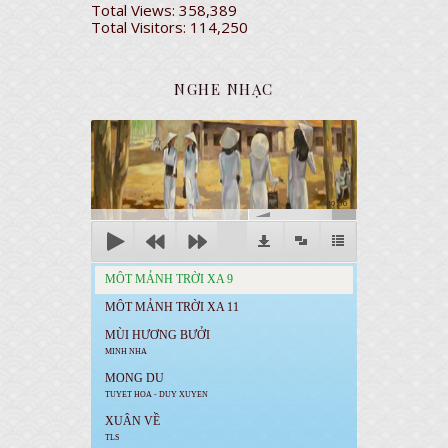
Total Views:
358,389
Total Visitors:
114,250
NGHE NHẠC
00:00
MÔT MẢNH TRỜI XA 9
MÔT MẢNH TRỜI XA 11
MÙI HƯƠNG BƯỞI
MINH NHA
MONG DU
TUYET HOA - DUY XUYEN
XUÂN VỀ
TLS