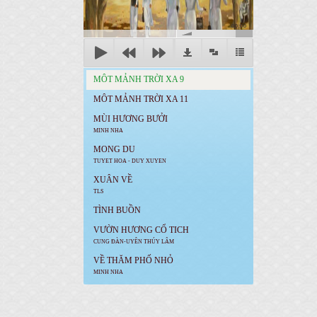
00:00
MÔT MẢNH TRỜI XA 9
MÔT MẢNH TRỜI XA 11
MÙI HƯƠNG BƯỞI
MINH NHA
MONG DU
TUYET HOA - DUY XUYEN
XUÂN VỀ
TLS
TÌNH BUỒN
VƯỜN HƯƠNG CỔ TICH
CUNG ĐÀN-UYÊN THÚY LÂM
VỀ THĂM PHỐ NHỎ
MINH NHA