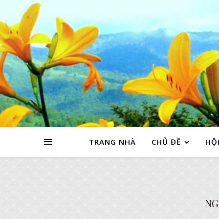
TRANG NHÀ
CHỦ ĐỀ
HỘI
NG