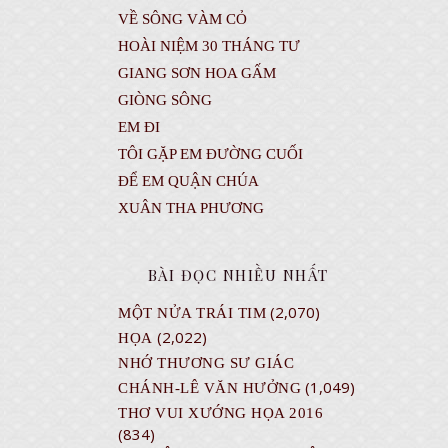
VỀ SÔNG VÀM CỎ
HOÀI NIỆM 30 THÁNG TƯ
GIANG SƠN HOA GẤM
GIÒNG SÔNG
EM ĐI
TÔI GẶP EM ĐƯỜNG CUỐI
ĐỂ EM QUẬN CHÚA
XUÂN THA PHƯƠNG
BÀI ĐỌC NHIỀU NHẤT
(2,070)
MỘT NỬA TRÁI TIM
(2,022)
HỌA
NHỚ THƯƠNG SƯ GIÁC
(1,049)
CHÁNH-LÊ VĂN HƯỞNG
THƠ VUI XƯỚNG HỌA 2016
(834)