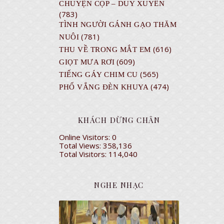
CHUYỆN CỌP – DUY XUYÊN
(783)
TÌNH NGƯỜI GÁNH GẠO THĂM
(781)
NUÔI
(616)
THU VỀ TRONG MẮT EM
(609)
GIỌT MƯA RƠI
(565)
TIẾNG GÁY CHIM CU
(474)
PHỐ VẮNG ĐÈN KHUYA
KHÁCH DỪNG CHÂN
Online Visitors:
0
Total Views:
358,136
Total Visitors:
114,040
NGHE NHẠC