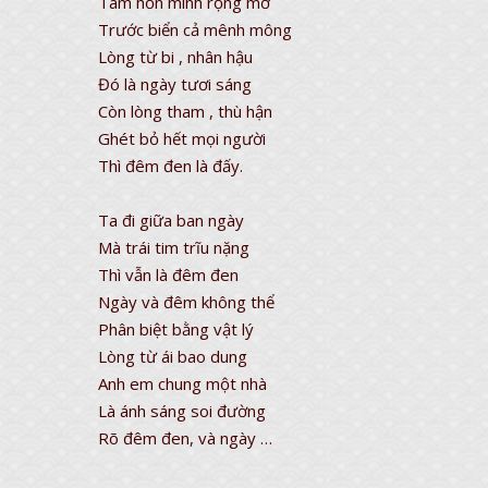
Tâm hồn mình rộng mở
Trước biển cả mênh mông
Lòng từ bi , nhân hậu
Đó là ngày tươi sáng
Còn lòng tham , thù hận
Ghét bỏ hết mọi người
Thì đêm đen là đấy.
Ta đi giữa ban ngày
Mà trái tim trĩu nặng
Thì vẫn là đêm đen
Ngày và đêm không thể
Phân biệt bằng vật lý
Lòng từ ái bao dung
Anh em chung một nhà
Là ánh sáng soi đường
Rõ đêm đen, và ngày …