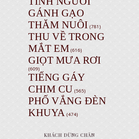
TÌNH NGƯỜI
GÁNH GẠO
THĂM NUÔI
(781)
THU VỀ TRONG
MẮT EM
(616)
GIỌT MƯA RƠI
(609)
TIẾNG GÁY
CHIM CU
(565)
PHỐ VẮNG ĐÈN
KHUYA
(474)
KHÁCH DỪNG CHÂN