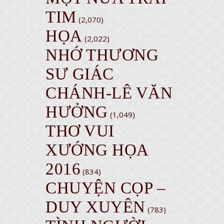
TIM
(2,070)
HỌA
(2,022)
NHỚ THƯƠNG
SƯ GIÁC
CHÁNH-LÊ VĂN
HƯỞNG
(1,049)
THƠ VUI
XƯỚNG HỌA
2016
(834)
CHUYỆN CỌP –
DUY XUYÊN
(783)