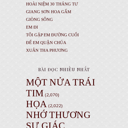
HOÀI NIỆM 30 THÁNG TƯ
GIANG SƠN HOA GẤM
GIÒNG SÔNG
EM ĐI
TÔI GẶP EM ĐƯỜNG CUỐI
ĐỂ EM QUẬN CHÚA
XUÂN THA PHƯƠNG
BÀI ĐỌC NHIỀU NHẤT
MỘT NỬA TRÁI
TIM
(2,070)
HỌA
(2,022)
NHỚ THƯƠNG
SƯ GIÁC