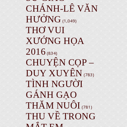
CHÁNH-LÊ VĂN
HƯỞNG
(1,049)
THƠ VUI
XƯỚNG HỌA
2016
(834)
CHUYỆN CỌP –
DUY XUYÊN
(783)
TÌNH NGƯỜI
GÁNH GẠO
THĂM NUÔI
(781)
THU VỀ TRONG