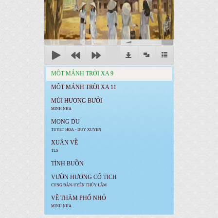
00:00
MÔT MẢNH TRỜI XA 9
MÔT MẢNH TRỜI XA 11
MÙI HƯƠNG BƯỞI
MINH NHA
MONG DU
TUYET HOA - DUY XUYEN
XUÂN VỀ
TLS
TÌNH BUỒN
VƯỜN HƯƠNG CỔ TICH
CUNG ĐÀN-UYÊN THÚY LÂM
VỀ THĂM PHỐ NHỎ
MINH NHA