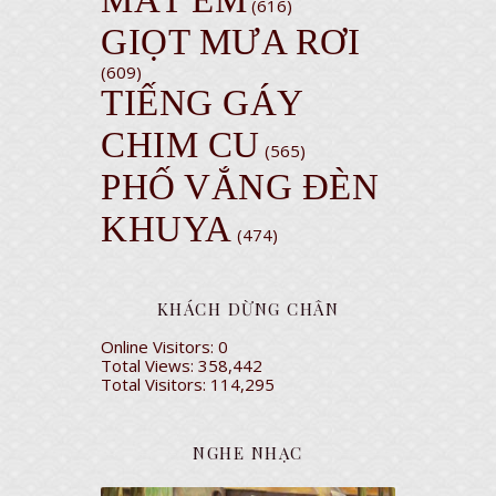
MẮT EM
(616)
GIỌT MƯA RƠI
(609)
TIẾNG GÁY
CHIM CU
(565)
PHỐ VẮNG ĐÈN
KHUYA
(474)
KHÁCH DỪNG CHÂN
Online Visitors:
0
Total Views:
358,442
Total Visitors:
114,295
NGHE NHẠC