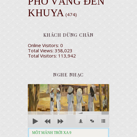
PHỐ VẮNG ĐÈN
KHUYA
(474)
KHÁCH DỪNG CHÂN
Online Visitors:
0
Total Views:
358,023
Total Visitors:
113,942
NGHE NHẠC
00:00
MÔT MẢNH TRỜI XA 9