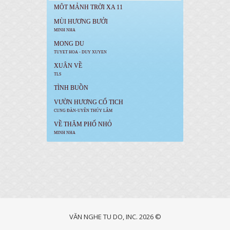
MÔT MẢNH TRỜI XA 11
MÙI HƯƠNG BƯỞI
MINH NHA
MONG DU
TUYET HOA - DUY XUYEN
XUÂN VỀ
TLS
TÌNH BUỒN
VƯỜN HƯƠNG CỔ TICH
CUNG ĐÀN-UYÊN THÚY LÂM
VỀ THĂM PHỐ NHỎ
MINH NHA
VĂN NGHE TU DO, INC. 2026 ©