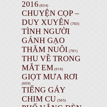
2016
(834)
CHUYỆN CỌP –
DUY XUYÊN
(783)
TÌNH NGƯỜI
GÁNH GẠO
THĂM NUÔI
(781)
THU VỀ TRONG
MẮT EM
(616)
GIỌT MƯA RƠI
(609)
TIẾNG GÁY
CHIM CU
(565)