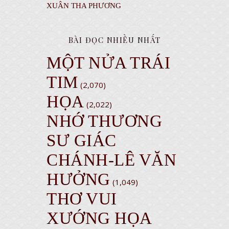
XUÂN THA PHƯƠNG
BÀI ĐỌC NHIỀU NHẤT
MỘT NỬA TRÁI
TIM
(2,070)
HỌA
(2,022)
NHỚ THƯƠNG
SƯ GIÁC
CHÁNH-LÊ VĂN
HƯỞNG
(1,049)
THƠ VUI
XƯỚNG HỌA