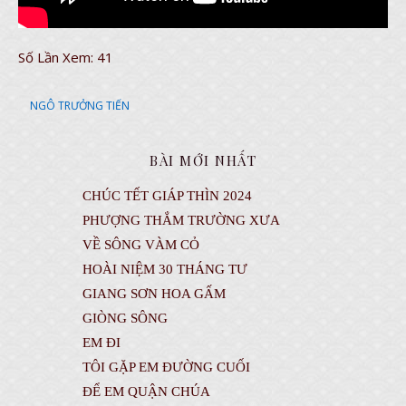
Số Lần Xem:
41
NGÔ TRƯỞNG TIẾN
BÀI MỚI NHẤT
CHÚC TẾT GIÁP THÌN 2024
PHƯỢNG THẮM TRƯỜNG XƯA
VỀ SÔNG VÀM CỎ
HOÀI NIỆM 30 THÁNG TƯ
GIANG SƠN HOA GẤM
GIÒNG SÔNG
EM ĐI
TÔI GẶP EM ĐƯỜNG CUỐI
ĐỂ EM QUẬN CHÚA